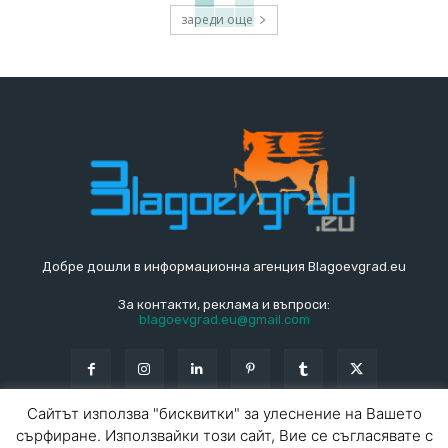
зареди още
Добре дошли в информационна агенция Blagoevgrad.eu
За контакти, реклама и въпроси:
blagoevgrad.eu@gmail.com
Сайтът използва "бисквитки" за улеснение на Вашето
сърфиране. Използвайки този сайт, Вие се съгласявате с