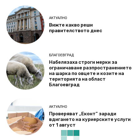
АКТУАЛНО
Вижте какво реши
правителството днес
БЛАГОЕВГРАД
Набелязаха строги мерки за
ограничаване разпространението
на шарка по овцете и козите на
територията на област
Благоевград
АКТУАЛНО
Проверяват „Еконт“ заради
вдигането на куриерските услуги
от 1 август