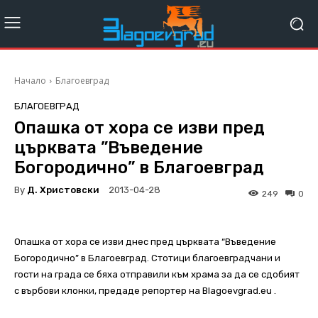
Начало
Благоевград
БЛАГОЕВГРАД
Опашка от хора се изви пред
църквата ”Въведение
Богородично” в Благоевград
By
Д. Христовски
2013-04-28
249
0
Опашка от хора се изви днес пред църквата “Въведение
Богородично” в Благоевград. Стотици благоевградчани и
гости на града се бяха отправили към храма за да се сдобият
с върбови клонки, предаде репортер на Blagoevgrad.eu .