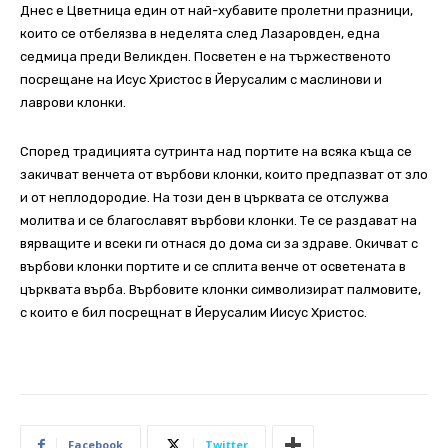
Днес e Цветница един от най-хубавите пролетни празници,
които се отбелязва в неделята след Лазаровден, една
седмица преди Великден. Посветен е на тържественото
посрещане на Исус Христос в Йерусалим с маслинови и
лаврови клонки.
Според традицията сутринта над портите на всяка къща се
закичват венчета от върбови клонки, които предпазват от зло
и от неплодородие. На този ден в църквата се отслужва
молитва и се благославят върбови клонки. Те се раздават на
вярващите и всеки ги отнася до дома си за здраве. Окичват с
върбови клонки портите и се сплита венче от осветената в
църквата върба. Върбовите клонки символизират палмовите,
с които е бил посрещнат в Йерусалим Иисус Христос.
Facebook
Twitter