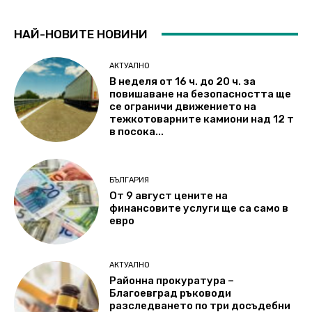
НАЙ-НОВИТЕ НОВИНИ
АКТУАЛНО
В неделя от 16 ч. до 20 ч. за
повишаване на безопасността ще
се ограничи движението на
тежкотоварните камиони над 12 т
в посока...
БЪЛГАРИЯ
От 9 август цените на
финансовите услуги ще са само в
евро
АКТУАЛНО
Районна прокуратура –
Благоевград ръководи
разследването по три досъдебни