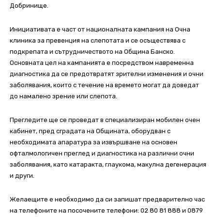
Добринище.
Инициативата е част от националната кампания на Очна
клиника за превенция на слепотата и се осъществява с
подкрепата и сътрудничеството на Община Банско.
Основната цел на кампанията е посредством навременна
диагностика да се предотвратят зрителни изменения и очни
заболявания, които с течение на времето могат да доведат
до намалено зрение или слепота.
Прегледите ще се проведат в специализиран мобилен очен
кабинет, пред сградата на Общината, оборудван с
необходимата апаратура за извършване на основен
офталмологичен преглед и диагностика на различни очни
заболявания, като катаракта, глаукома, макулна дегенерация
и други.
Желаещите е необходимо да си запишат предварително час
на телефоните на посочените телефони: 02 80 81 888 и 0879