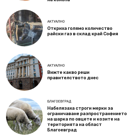
АКТУАЛНО
Откриха голямо количество
райски газ в склад край София
АКТУАЛНО
Вижте какво реши
правителството днес
БЛАГОЕВГРАД
Набелязаха строги мерки за
ограничаване разпространението
на шарка по овцете и козите на
територията на област
Благоевград