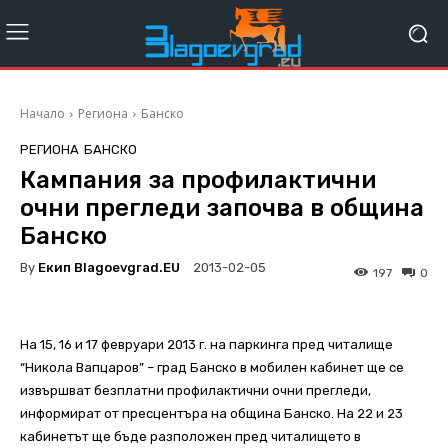
Начало
Региона
Банско
РЕГИОНА
БАНСКО
Кампания за профилактични
очни прегледи започва в община
Банско
By
Екип Blagoevgrad.EU
2013-02-05
197
0
На 15, 16 и 17 февруари 2013 г. на паркинга пред читалище
“Никола Вапцаров” – град Банско в мобилен кабинет ще се
извършват безплатни профилактични очни прегледи,
информират от пресцентъра на община Банско. На 22 и 23
кабинетът ще бъде разположен пред читалището в