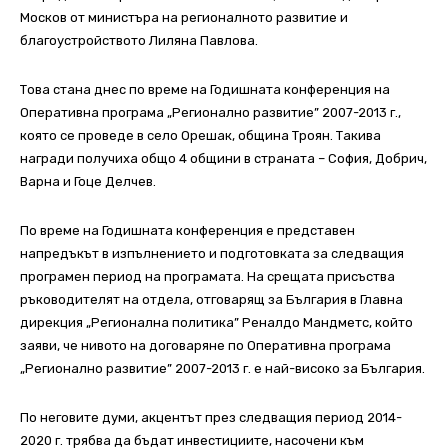
Москов от министъра на регионалното развитие и
благоустройството Лиляна Павлова.
Това стана днес по време на Годишната конференция на
Оперативна програма „Регионално развитие” 2007-2013 г.,
която се проведе в село Орешак, община Троян. Такива
награди получиха общо 4 общини в страната – София, Добрич,
Варна и Гоце Делчев.
По време на Годишната конференция е представен
напредъкът в изпълнението и подготовката за следващия
програмен период на програмата. На срещата присъства
ръководителят на отдела, отговарящ за България в Главна
дирекция „Регионална политика” Реналдо Мандметс, който
заяви, че нивото на договаряне по Оперативна програма
„Регионално развитие” 2007-2013 г. е най-високо за България.
По неговите думи, акцентът през следващия период 2014-
2020 г. трябва да бъдат инвестициите, насочени към