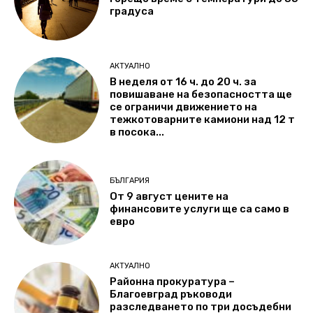
градуса
АКТУАЛНО
В неделя от 16 ч. до 20 ч. за
повишаване на безопасността ще
се ограничи движението на
тежкотоварните камиони над 12 т
в посока...
БЪЛГАРИЯ
От 9 август цените на
финансовите услуги ще са само в
евро
АКТУАЛНО
Районна прокуратура –
Благоевград ръководи
разследването по три досъдебни