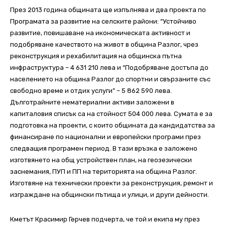
През 2013 година общината ще изпълнява и два проекта по
Програмата за развитие на селските райони: “Устойчиво
развитие, повишаване на икономическата активност и
подобряване качеството на живот в община Разлог, чрез
реконструкция и рехабилитация на общинска пътна
инфраструктура – 4 631 210 лева и “Подобряване достъпа до
населението на община Разлог до спортни и свързаните със
свободно време и отдих услуги” – 5 862 590 лева.
Дълготрайните нематериални активи заложени в
капиталовия списък са на стойност 504 000 лева. Сумата е за
подготовка на проекти, с които общината да кандидатства за
финансиране по национални и европейски програми през
следващия програмен период. В тази връзка е заложено
изготвянето на общ устройствен план, на геозезически
заснемания, ПУП и ПП на територията на община Разлог.
Изготвяне на технически проекти за реконструкция, ремонт и
изграждане на общински пътища и улици, и други дейности.
Кметът Красимир Герчев подчерта, че той и екипа му през