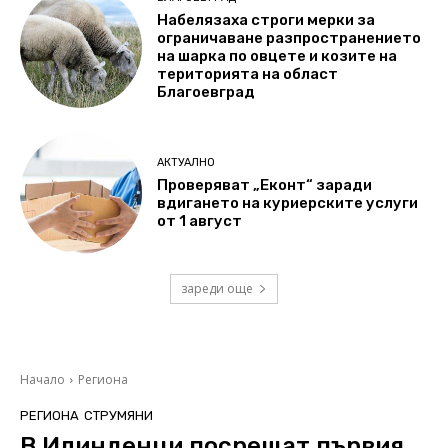
Набелязаха строги мерки за
ограничаване разпространението
на шарка по овцете и козите на
територията на област
Благоевград
АКТУАЛНО
Проверяват „Еконт“ заради
вдигането на куриерските услуги
от 1 август
зареди още