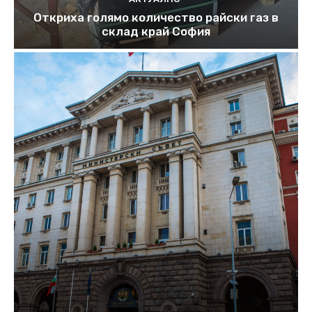
Откриха голямо количество райски газ в
склад край София