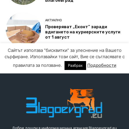
Добре дошли в информационна агенция Blagoevgrad.eu