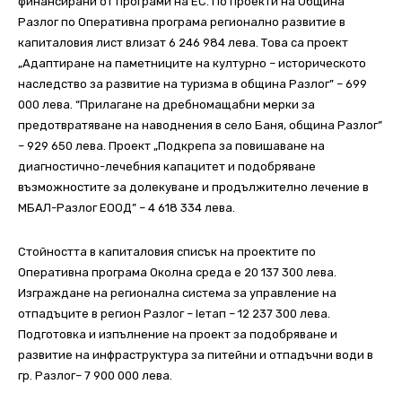
финансирани от програми на ЕС. По проекти на Община
Разлог по Оперативна програма регионално развитие в
капиталовия лист влизат 6 246 984 лева. Това са проект
„Адаптиране на паметниците на културно – историческото
наследство за развитие на туризма в община Разлог” – 699
000 лева. “Прилагане на дребномащабни мерки за
предотвратяване на наводнения в село Баня, община Разлог”
– 929 650 лева. Проект „Подкрепа за повишаване на
диагностично-лечебния капацитет и подобряване
възможностите за долекуване и продължително лечение в
МБАЛ-Разлог ЕООД” – 4 618 334 лева.
Стойността в капиталовия списък на проектите по
Оперативна програма Околна среда е 20 137 300 лева.
Изграждане на регионална система за управление на
отпадъците в регион Разлог – Іетап – 12 237 300 лева.
Подготовка и изпълнение на проект за подобряване и
развитие на инфраструктура за питейни и отпадъчни води в
гр. Разлог– 7 900 000 лева.