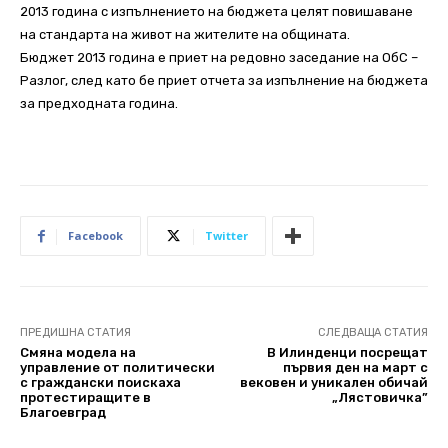
2013 година с изпълнението на бюджета целят повишаване
на стандарта на живот на жителите на общината.
Бюджет 2013 година е приет на редовно заседание на ОбС –
Разлог, след като бе приет отчета за изпълнение на бюджета
за предходната година.
Facebook
Twitter
ПРЕДИШНА СТАТИЯ
СЛЕДВАЩА СТАТИЯ
Смяна модела на
В Илинденци посрещат
управление от политически
първия ден на март с
с граждански поискаха
вековен и уникален обичай
протестиращите в
„Лястовичка”
Благоевград