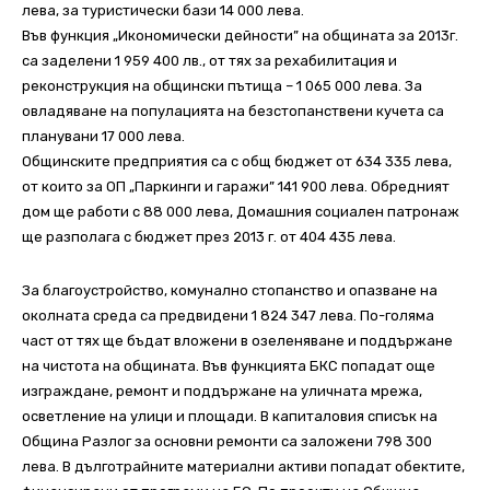
лева, за туристически бази 14 000 лева.
Във функция „Икономически дейности” на общината за 2013г.
са заделени 1 959 400 лв., от тях за рехабилитация и
реконструкция на общински пътища – 1 065 000 лева. За
овладяване на популацията на безстопанствени кучета са
планувани 17 000 лева.
Общинските предприятия са с общ бюджет от 634 335 лева,
от които за ОП „Паркинги и гаражи” 141 900 лева. Обредният
дом ще работи с 88 000 лева, Домашния социален патронаж
ще разполага с бюджет през 2013 г. от 404 435 лева.
За благоустройство, комунално стопанство и опазване на
околната среда са предвидени 1 824 347 лева. По-голяма
част от тях ще бъдат вложени в озеленяване и поддържане
на чистота на общината. Във функцията БКС попадат още
изграждане, ремонт и поддържане на уличната мрежа,
осветление на улици и площади.
В капиталовия списък на
Община Разлог за основни ремонти са заложени 798 300
лева. В дълготрайните материални активи попадат обектите,