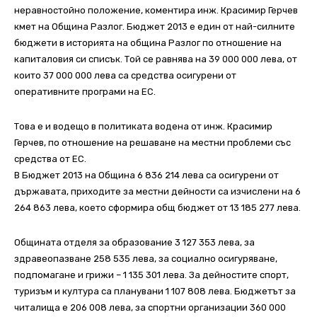
неравностойно положение, коментира инж. Красимир Герчев
кмет на Община Разлог.
Бюджет 2013 е един от най-силните
бюджети в историята на община Разлог по отношение на
капиталовия си списък. Той се равнява на 39 000 000 лева, от
които 37 000 000 лева са средства осигурени от
оперативните програми на ЕС.
Това е и водещо в политиката водена от инж. Красимир
Герчев, по отношение на решаване на местни проблеми със
средства от ЕС.
В Бюджет 2013 на Община 6 836 214 лева са осигурени от
държавата, приходите за местни дейности са изчислени на 6
264 863 лева, което сформира общ бюджет от 13 185 277 лева.
Общината отделя за образование 3 127 353 лева, за
здравеопазване 258 535 лева, за социално осигуряване,
подпомагане и грижи – 1 135 301 лева. За дейностите спорт,
туризъм и култура са планувани 1 107 808 лева. Бюджетът за
читалища е 206 008 лева, за спортни организации 360 000