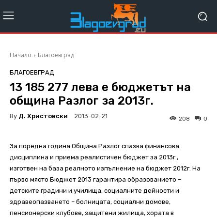
Начало
Благоевград
БЛАГОЕВГРАД
13 185 277 лева е бюджетът на
община Разлог за 2013г.
By
Д. Христовски
2013-02-21
208
0
За поредна година Община Разлог спазва финансова
дисциплина и приема реалистичен бюджет за 2013г.,
изготвен на база реалното изпълнение на бюджет 2012г. На
първо място Бюджет 2013 гарантира образованието –
детските градини и училища, социалните дейности и
здравеопазването – болницата, социални домове,
пенсионерски клубове, защитени жилища, хората в