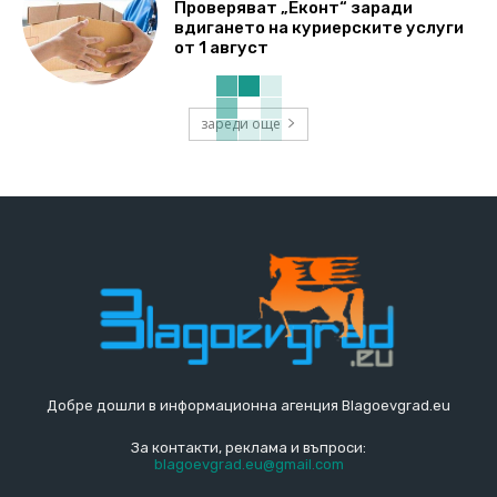
Проверяват „Еконт“ заради
вдигането на куриерските услуги
от 1 август
зареди още
Добре дошли в информационна агенция Blagoevgrad.eu
За контакти, реклама и въпроси:
blagoevgrad.eu@gmail.com