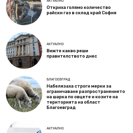
АКТУАЛНО
Откриха голямо количество
райски газ в склад край София
АКТУАЛНО
Вижте какво реши
правителството днес
БЛАГОЕВГРАД
Набелязаха строги мерки за
ограничаване разпространението
на шарка по овцете и козите на
територията на област
Благоевград
АКТУАЛНО