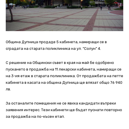
Община Дупница продаде 5 кабинета, намиращи се в
сградата на старата поликлиника на ул. “Солун” 4.
С решение на Общински съвет в края на май бе одобрено
пускането в продажба на 11 лекарски кабинета, намиращи се
на 3-ия етаж в старата поликлиника. От продажбата на петте
кабинета в касата на община Дупница ще влязат общо 76 940
лв.
За останалите помещения не се явиха кандидати въпреки
заявения интерес. Тези кабинети ще бъдат пуснати повторно
за продажба на по-късен етап.