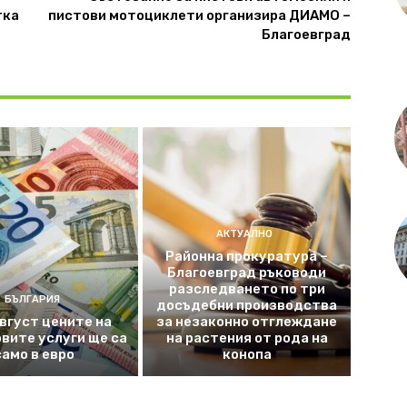
тка
пистови мотоциклети организира ДИАМО –
Благоевград
АКТУАЛНО
Районна прокуратура –
Благоевград ръководи
разследването по три
БЪЛГАРИЯ
досъдебни производства
август цените на
за незаконно отглеждане
вите услуги ще са
на растения от рода на
само в евро
конопа