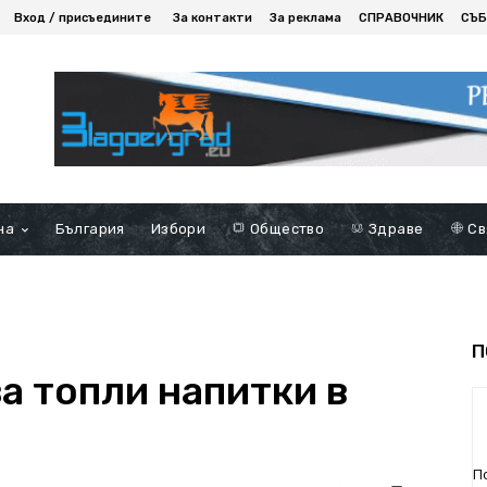
Вход / присъедините
За контакти
За реклама
СПРАВОЧНИК
СЪБ
на
България
Избори
Общество
Здраве
Св
П
а топли напитки в
П