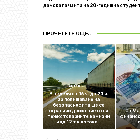
дамската чанта на 20-годишна студен
ПРОЧЕТЕТЕ ОЩЕ..
АКТУАЛНО
В неделя от 16 ч. до 20 ч.
за повишаване на
безопасността ще се
ограничи движението на
От 9 
тежкотоварните камиони
финансо
над 12 т в посока...