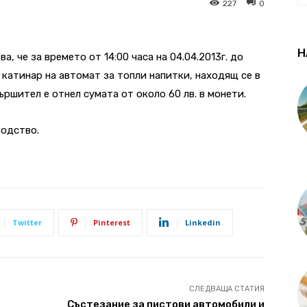
227
0
Н
а, че за времето от 14:00 часа на 04.04.2013г. до
на катинар на автомат за топли напитки, находящ се в
ршител е отнел сумата от около 60 лв. в монети.
водство.
Twitter
Pinterest
Linkedin
СЛЕДВАЩА СТАТИЯ
Състезание за пистови автомобили и