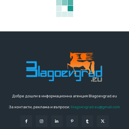
Добре дошли в информационна агенция Blagoevgrad.eu
За контакти, реклама и въпроси:
blagoevgrad.eu@gmail.com