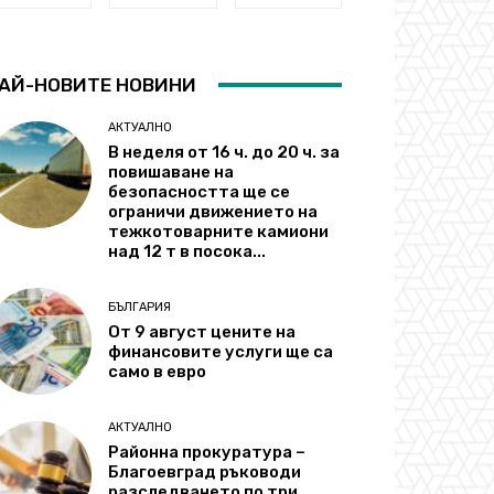
АЙ-НОВИТЕ НОВИНИ
АКТУАЛНО
В неделя от 16 ч. до 20 ч. за
повишаване на
безопасността ще се
ограничи движението на
тежкотоварните камиони
над 12 т в посока...
БЪЛГАРИЯ
От 9 август цените на
финансовите услуги ще са
само в евро
АКТУАЛНО
Районна прокуратура –
Благоевград ръководи
разследването по три