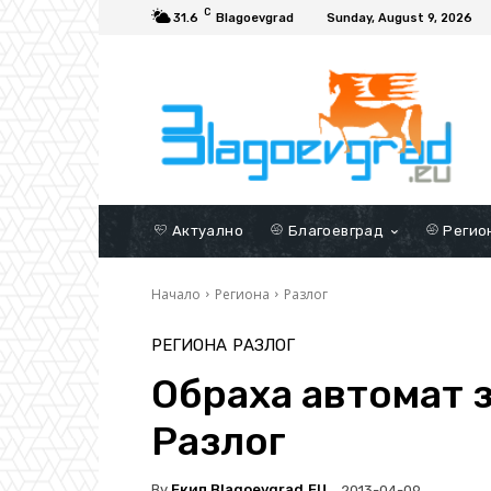
C
31.6
Blagoevgrad
Sunday, August 9, 2026
Актуално
Благоевград
Регио
Начало
Региона
Разлог
РЕГИОНА
РАЗЛОГ
Обраха автомат з
Разлог
By
Екип Blagoevgrad.EU
2013-04-09