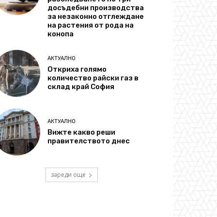
досъдебни производства
за незаконно отглеждане
на растения от рода на
конопа
АКТУАЛНО
Откриха голямо
количество райски газ в
склад край София
АКТУАЛНО
Вижте какво реши
правителството днес
зареди още