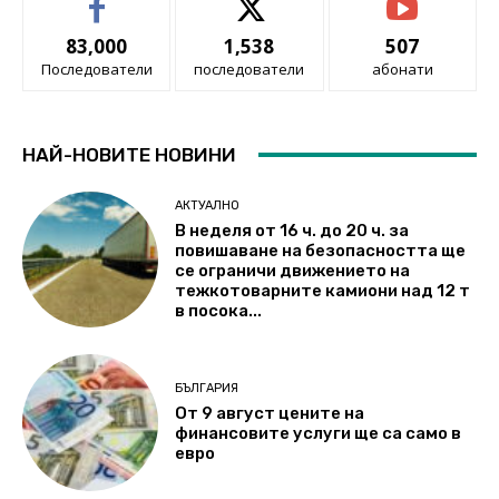
83,000
1,538
507
Последователи
последователи
абонати
НАЙ-НОВИТЕ НОВИНИ
АКТУАЛНО
В неделя от 16 ч. до 20 ч. за
повишаване на безопасността ще
се ограничи движението на
тежкотоварните камиони над 12 т
в посока...
БЪЛГАРИЯ
От 9 август цените на
финансовите услуги ще са само в
евро