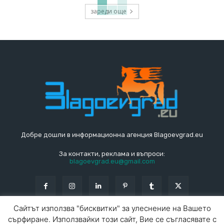
зареди още
Добре дошли в информационна агенция Blagoevgrad.eu
За контакти, реклама и въпроси:
blagoevgrad.eu@gmail.com
Сайтът използва "бисквитки" за улеснение на Вашето
сърфиране. Използвайки този сайт, Вие се съгласявате с