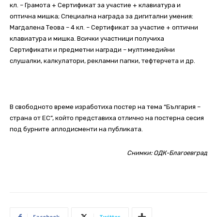
кл. – Грамота + Сертификат за участие + клавиатура и
оптична мишка; Специална награда за дигитални умения:
Магдалена Теова – 4 кл. – Сертификат за участие + оптични
клавиатура и мишка. Всички участници получиха
Сертификати и предметни награди – мултимедийни
слушалки, калкулатори, рекламни папки, тефтерчета и др.
В свободното време изработиха постер на тема “България –
страна от ЕС”, който представиха отлично на постерна сесия
под бурните аплодисменти на публиката.
Снимки: ОДК-Благоевград
Facebook
Twitter