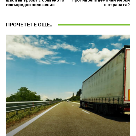
щаб във връзка с обявеното
противоепидемични мерки
извънредно положение
в страната?
ПРОЧЕТЕТЕ ОЩЕ..