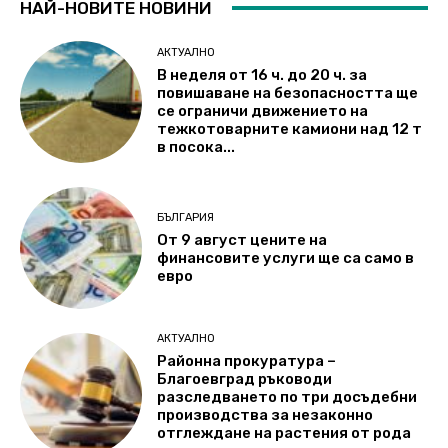
НАЙ-НОВИТЕ НОВИНИ
АКТУАЛНО
В неделя от 16 ч. до 20 ч. за
повишаване на безопасността ще
се ограничи движението на
тежкотоварните камиони над 12 т
в посока...
БЪЛГАРИЯ
От 9 август цените на
финансовите услуги ще са само в
евро
АКТУАЛНО
Районна прокуратура –
Благоевград ръководи
разследването по три досъдебни
производства за незаконно
отглеждане на растения от рода