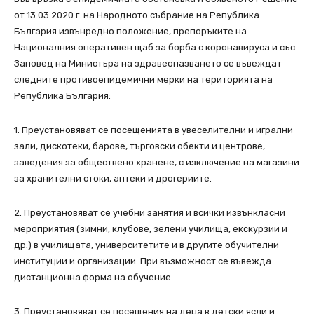
от 13.03.2020 г. на Народното събрание на Република
България извънредно положение, препоръките на
Националния оперативен щаб за борба с коронавируса и със
Заповед на Министъра на здравеопазването се въвеждат
следните противоепидемични мерки на територията на
Република България:
1. Преустановяват се посещенията в увеселителни и игрални
зали, дискотеки, барове, търговски обекти и центрове,
заведения за обществено хранене, с изключение на магазини
за хранителни стоки, аптеки и дрогериите.
2. Преустановяват се учебни занятия и всички извънкласни
мероприятия (зимни, клубове, зелени училища, екскурзии и
др.) в училищата, университетите и в другите обучителни
институции и организации. При възможност се въвежда
дистанционна форма на обучение.
3. Преустановяват се посещения на деца в детски ясли и