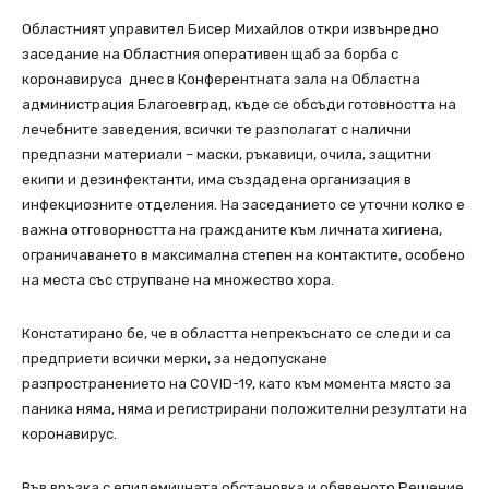
Областният управител Бисер Михайлов откри извънредно
заседание на Областния оперативен щаб за борба с
коронавируса днес в Конферентната зала на Областна
администрация Благоевград, къде се обсъди готовността на
лечебните заведения, всички те разполагат с налични
предпазни материали – маски, ръкавици, очила, защитни
екипи и дезинфектанти, има създадена организация в
инфекциозните отделения. На заседанието се уточни колко е
важна отговорността на гражданите към личната хигиена,
ограничаването в максимална степен на контактите, особено
на места със струпване на множество хора.
Констатирано бе, че в областта непрекъснато се следи и са
предприети всички мерки, за недопускане
разпространението на COVID-19, като към момента място за
паника няма, няма и регистрирани положителни резултати на
коронавирус.
Във връзка с епидемичната обстановка и обявеното Решение