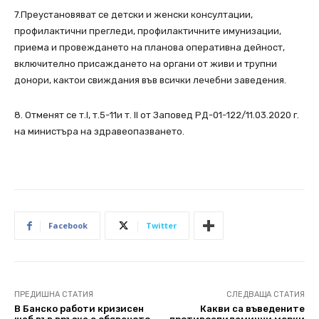
7.Преустановяват се детски и женски консултации,
профилактични прегледи, профилактичните имунизации,
приема и провеждането на планова оперативна дейност,
включително присаждането на органи от живи и трупни
донори, кактои свиждания във всички лечебни заведения.
8. Отменят се т.I, т.5-11и т. II от Заповед РД-01-122/11.03.2020 г.
на министъра на здравеопазването.​
Facebook
Twitter
ПРЕДИШНА СТАТИЯ
СЛЕДВАЩА СТАТИЯ
В Банско работи кризисен
Какви са въведените