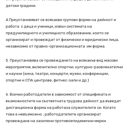
детски градини.
4.Преустановяват се всякакви групови форми на дейност и
работа с деца и ученици, извън системата на
предучилищното и училищното образование, които се
организират и провеждат от физически и юридически лица,
независимо от правно-организационната им форма.
5. Преустановява се провеждането на всякакъв вид масови
мероприятия, включително спортни, културно-развлекателни
и научни (кина, театри, концерти, музеи, конференции,
спортни и СПА центрове, фитнес-зали и др.)
6. Всички работодатели в зависимост от спецификата и
възможностите на съответната трудова дейност да въведат
дистанционна форма на работаза служителите си. Когато
това е невъзможно , работодателите организират
провеждане на засилени противоепидемични мерки.