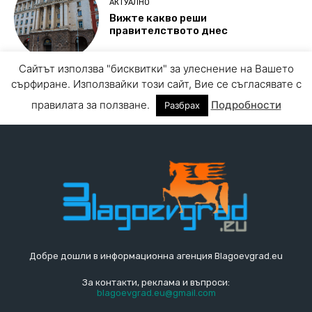
Добре дошли в информационна агенция Blagoevgrad.eu
За контакти, реклама и въпроси:
blagoevgrad.eu@gmail.com