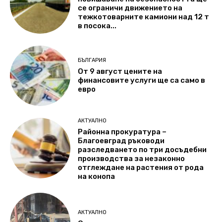
се ограничи движението на
тежкотоварните камиони над 12 т
в посока...
БЪЛГАРИЯ
От 9 август цените на
финансовите услуги ще са само в
евро
АКТУАЛНО
Районна прокуратура –
Благоевград ръководи
разследването по три досъдебни
производства за незаконно
отглеждане на растения от рода
на конопа
АКТУАЛНО