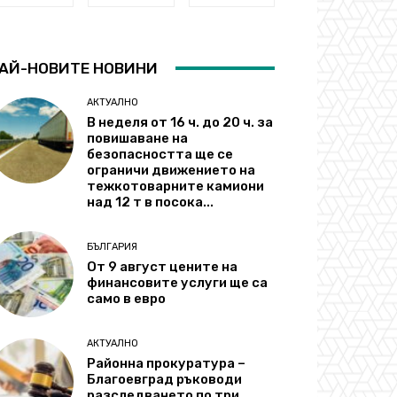
АЙ-НОВИТЕ НОВИНИ
АКТУАЛНО
В неделя от 16 ч. до 20 ч. за
повишаване на
безопасността ще се
ограничи движението на
тежкотоварните камиони
над 12 т в посока...
БЪЛГАРИЯ
От 9 август цените на
финансовите услуги ще са
само в евро
АКТУАЛНО
Районна прокуратура –
Благоевград ръководи
разследването по три