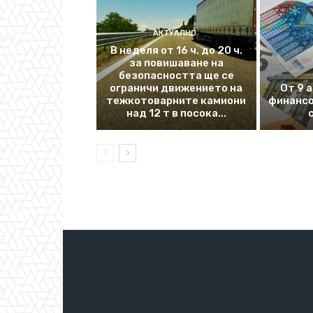
АКТУАЛНО
В неделя от 16 ч. до 20 ч.
за повишаване на
безопасността ще се
ограничи движението на
От 9 
тежкотоварните камиони
финансо
над 12 т в посока...