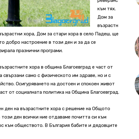
реверанс
към тях.
Дом за
възрастн
 възрастни хора, Дом за стари хора в село Падеш, ще
то добро настроение в този ден и за да се
зирала празнични програми.
ъзрастните хора в община Благоевград е част от
са свързани само с физическото им здраве, но и с
йство. Осигуряването на достоен и спокоен живот
част от социалната политика на Община Благоевград.
н ден на възрастните хора с решение на Общото
а този ден всички ние отдаваме почитта си към
ос към обществото. В България бабите и дядовците