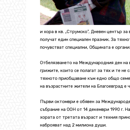
и хора в кв. „Струмско”, Дневен център за
получат един специален празник. За тяхно
почувстват специални, Общината е органи
Отбелязването на Международния ден на в
грижите, които се полагат за тях и те не 
тяхното приобщаване към едно общо семе
на възрастните жители на Благоевград е 
Първи октомври е обявен за Международе
събрание на ООН от 14 декември 1990 г. Н
хората от третата възраст и техния прин
наброяват над 2 милиона души.