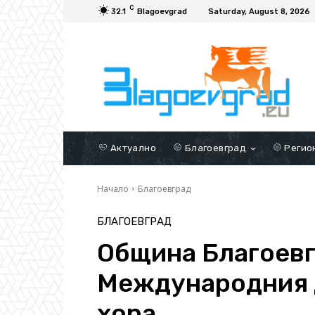
C
32.1
Blagoevgrad
Saturday, August 8, 2026
Актуално
Благоевград
Регио
Начало
Благоевград
БЛАГОЕВГРАД
Община Благоевг
Международния 
хора