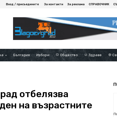
Вход / присъедините
За контакти
За реклама
СПРАВОЧНИК
С
на
България
Избори
Общество
Здраве
Св
П
рад отбелязва
ден на възрастните
П