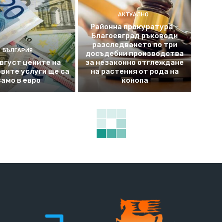
АКТУАЛНО
Районна прокуратура –
Благоевград ръководи
разследването по три
БЪЛГАРИЯ
досъдебни производства
август цените на
за незаконно отглеждане
вите услуги ще са
на растения от рода на
само в евро
конопа