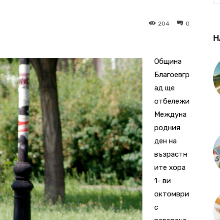
204
0
Н
Община
Благоевгр
ад ще
отбележи
Междуна
родния
ден на
възрастн
ите хора
1- ви
октомври
с