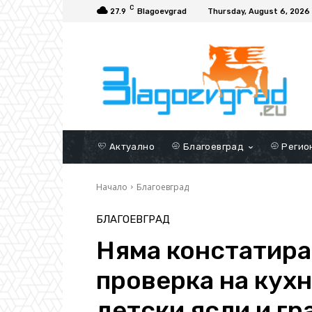
C
27.9
Blagoevgrad
Thursday, August 6, 2026
Актуално
Благоевград
Регио
Начало
Благоевград
БЛАГОЕВГРАД
Няма констатира
проверка на кух
детски ясли и гр