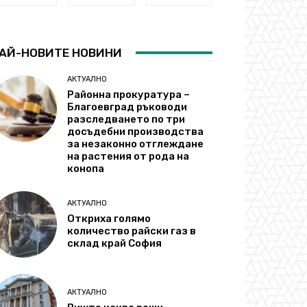
АЙ-НОВИТЕ НОВИНИ
АКТУАЛНО
Районна прокуратура –
Благоевград ръководи
разследването по три
досъдебни производства
за незаконно отглеждане
на растения от рода на
конопа
АКТУАЛНО
Откриха голямо
количество райски газ в
склад край София
АКТУАЛНО