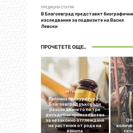
ПРЕДИШНА СТАТИЯ
В Благоевград представят биографичн
изследвания за подвизите на Васил
Левски
ПРОЧЕТЕТЕ ОЩЕ..
АКТУАЛНО
Районна прокуратура –
Благоевград ръководи
разследването по три
досъдебни производства
за незаконно отглеждане
От
на растения от рода на
количе
конопа
скл