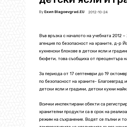
By
Екип Blagoevgrad.EU
2012-10-24
Във връзка с началото на учебната 2012 
агенция по безопасност на храните, д-р 
кухненски блокове в детски ясли и градин
бюфети, това съобщиха от пресцентъра на
За периода от 17 септември до 19 октомв
по безопасност на храните- Благоевград 
детски ясли и градини, детски кухни майк
Всички инспектирани обекти са регистрир
хранителни продукти са в срок на реализ
режим на съхранение. Водят се пълни и т
температурите на хладилните съоръжения