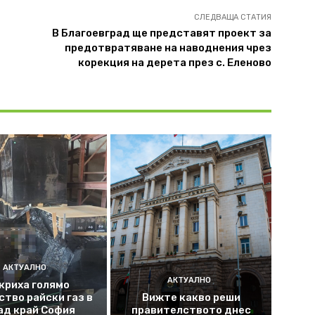
СЛЕДВАЩА СТАТИЯ
и
В Благоевград ще представят проект за
предотвратяване на наводнения чрез
корекция на дерета през с. Еленово
АКТУАЛНО
АКТУАЛНО
криха голямо
ство райски газ в
Вижте какво реши
ад край София
правителството днес