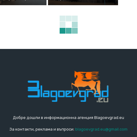
Добре дошли в информационна агенция Blagoevgrad.eu
За контакти, реклама и въпроси:
blagoevgrad.eu@gmail.com