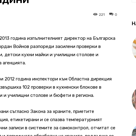
221
0
Н
– 2013 година изпълнителният директор на Българска
Йордан Войнов разпореди засилени проверки в
и, детски кухни майки и училищни столове и
 агенцията.
ри 2012 година инспектори към Областна дирекция
извършиха 102 проверки в кухненски блокове в
и и училищни столове и бюфети в региона.
ани съгласно Закона за храните, приетите
ация, етикетирани и се спазва температурният
очни записи в системите за самоконтрол, отчитат се
 и термичната обработка на храните, поддържа се