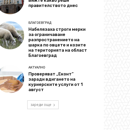
Вижте какво реши
правителството днес
БЛАГОЕВГРАД
Набелязаха строги мерки
за ограничаване
разпространението на
шарка по овцете и козите
на територията на област
Благоевград
АКТУАЛНО
Проверяват „Еконт“
заради вдигането на
куриерските услуги от 1
август
зареди още