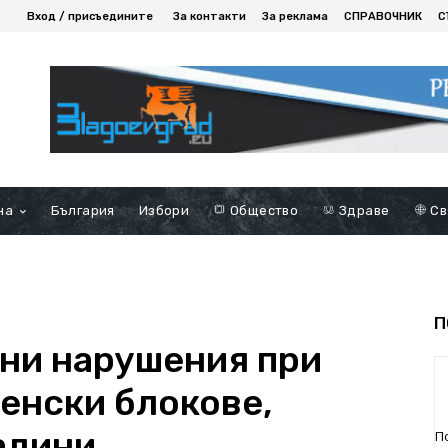
Вход / присъедините
За контакти
За реклама
СПРАВОЧНИК
С
на
България
Избори
Общество
Здраве
Св
П
ни нарушения при
ненски блокове,
адини
П