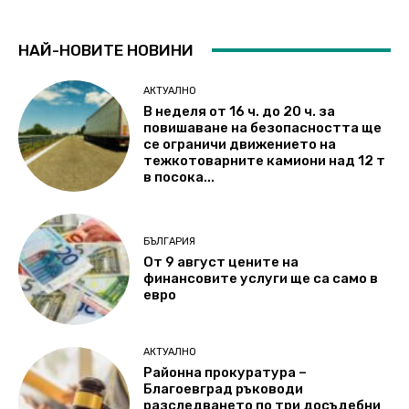
НАЙ-НОВИТЕ НОВИНИ
АКТУАЛНО
В неделя от 16 ч. до 20 ч. за
повишаване на безопасността ще
се ограничи движението на
тежкотоварните камиони над 12 т
в посока...
БЪЛГАРИЯ
От 9 август цените на
финансовите услуги ще са само в
евро
АКТУАЛНО
Районна прокуратура –
Благоевград ръководи
разследването по три досъдебни