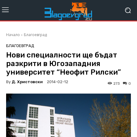
Начало
Благоевград
БЛАГОЕВГРАД
Нови специалности ще бъдат
разкрити в Югозападния
университет “Неофит Рилски”
By
Д. Христовски
2014-02-12
273
0