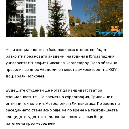
Нови специалности за бакалавърска степен ще бъдат
разкрити през новата академична година в Югозападния
университет “Неофит Рилски” в Благоевград. Това обяви на
провелия се днес Академичен съвет зам.-ректорът на ЮЗУ
доц. Траян Попкочев.
Бъдещите студенти ще могат да кандидатстват за
специалностите – Съвременна хореография, Приложни и
оптични технологии, Метрология и Лингвистика. По време на
заседанието стана ясно още, че по време на тазгодишната
кандидатстудентска кампания юлската сесия бъде
изтеглена през месец юни.