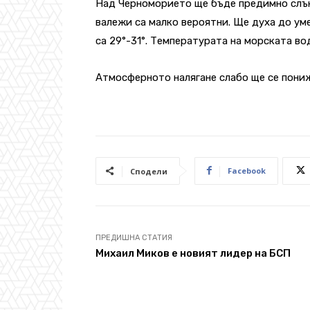
Над Черноморието ще бъде предимно слън
валежи са малко вероятни. Ще духа до ум
са 29°-31°. Температурата на морската вод
Атмосферното налягане слабо ще се пониж
Facebook
Сподели
ПРЕДИШНА СТАТИЯ
Михаил Миков е новият лидер на БСП