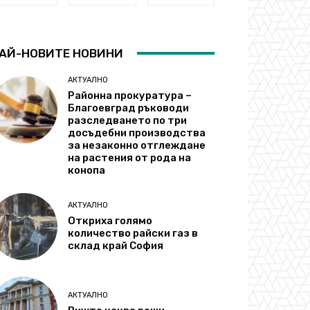
АЙ-НОВИТЕ НОВИНИ
АКТУАЛНО
Районна прокуратура –
Благоевград ръководи
разследването по три
досъдебни производства
за незаконно отглеждане
на растения от рода на
конопа
АКТУАЛНО
Откриха голямо
количество райски газ в
склад край София
АКТУАЛНО