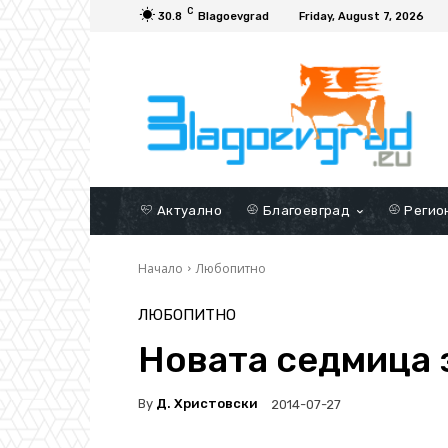
C
30.8
Blagoevgrad
Friday, August 7, 2026
Актуално
Благоевград
Регио
Начало
Любопитно
ЛЮБОПИТНО
Новата седмица 
By
Д. Христовски
2014-07-27