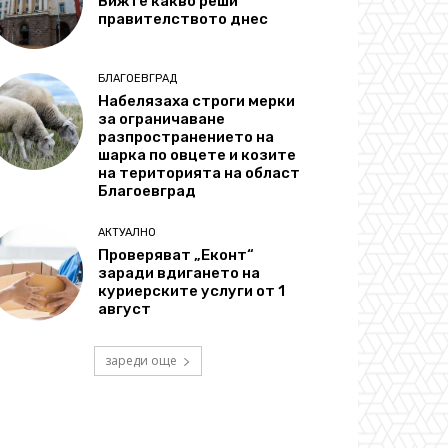
Вижте какво реши
правителството днес
БЛАГОЕВГРАД
Набелязаха строги мерки
за ограничаване
разпространението на
шарка по овцете и козите
на територията на област
Благоевград
АКТУАЛНО
Проверяват „Еконт“
заради вдигането на
куриерските услуги от 1
август
зареди още