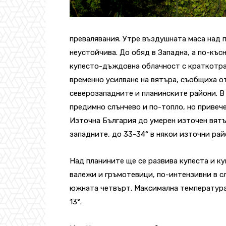
превалявания. Утре въздушната маса над 
неустойчива. До обяд в Западна, а по-къс
купесто-дъждовна облачност с краткотра
временно усилване на вятъра, съобщиха о
северозападните и планинските райони. В
предимно слънчево и по-топло, но привече
Източна България до умерен източен вятъ
западните, до 33-34° в някои източни рай
Над планините ще се развива купеста и 
валежи и гръмотевици, по-интензивни в с
южната четвърт. Максимална температура 
13°.