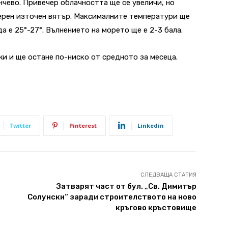
чево. Привечер облачността ще се увеличи, но
ерен източен вятър. Максималните температури ще
а е 25°-27°. Вълнението на морето ще е 2-3 бала.
и и ще остане по-ниско от средното за месеца.
Twitter
Pinterest
Linkedin
СЛЕДВАЩА СТАТИЯ
Затварят част от бул. „Св. Димитър
Солунски“ заради строителството на ново
кръгово кръстовище