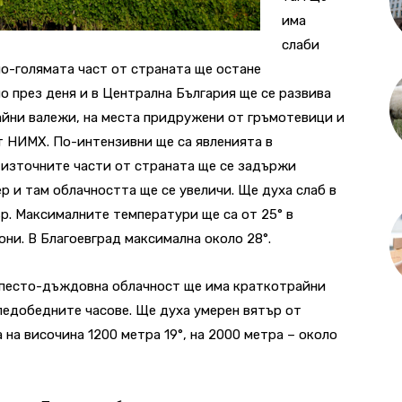
има
слаби
по-голямата част от страната ще остане
но през деня и в Централна България ще се развива
йни валежи, на места придружени от гръмотевици и
т НИМХ. По-интензивни ще са явленията в
 източните части от страната ще се задържи
р и там облачността ще се увеличи. Ще духа слаб в
р. Максималните температури ще са от 25° в
они. В Благоевград максимална около 28
°
.
купесто-дъждовна облачност ще има краткотрайни
ледобедните часове. Ще духа умерен вятър от
на височина 1200 метра 19°, на 2000 метра – около