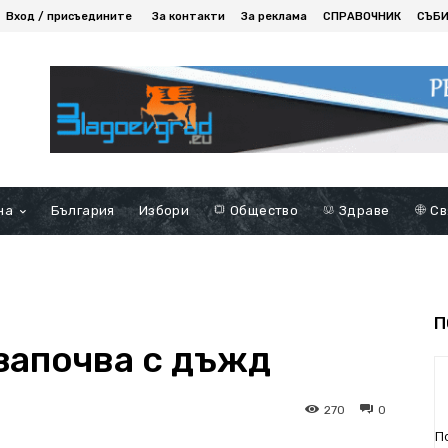
Вход / присъедините
За контакти
За реклама
СПРАВОЧНИК
СЪБ
на
България
Избори
Общество
Здраве
Св
П
започва с дъжд
270
0
П