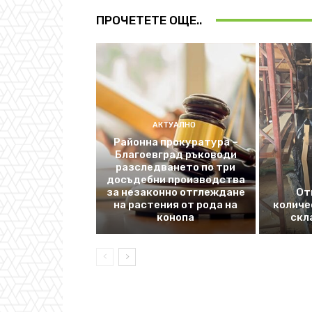
ПРОЧЕТЕТЕ ОЩЕ..
АКТУАЛНО
Районна прокуратура –
Благоевград ръководи
разследването по три
досъдебни производства
за незаконно отглеждане
От
на растения от рода на
количе
конопа
скл