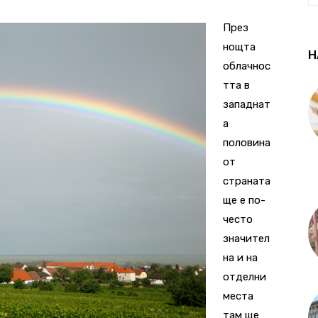
През
нощта
Н
облачнос
тта в
западнат
а
половина
от
страната
ще е по-
често
значител
на и на
отделни
места
там ще