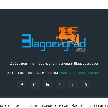
Добре дошли в информационна агенция Blagoevgrad.eu
За контакти, реклама и въпроси:
blagoevgrad.eu@gmail.com
ето сърфиране. Използвайки този сайт, Вие се съгласявате 