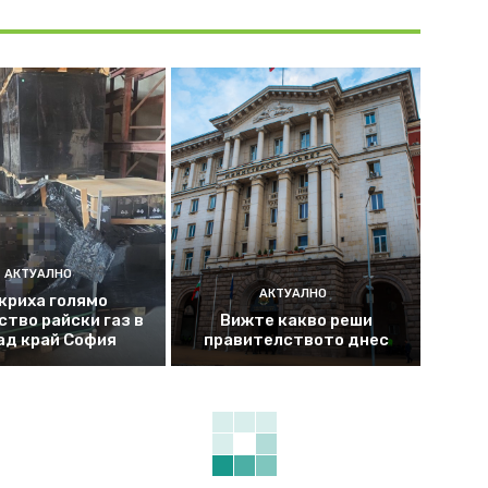
АКТУАЛНО
АКТУАЛНО
криха голямо
ство райски газ в
Вижте какво реши
ад край София
правителството днес