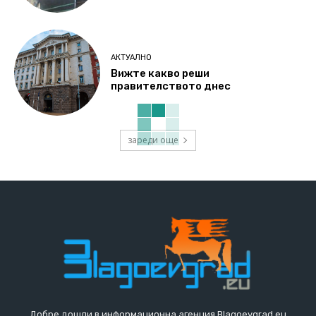
АКТУАЛНО
Вижте какво реши
правителството днес
зареди още
Добре дошли в информационна агенция Blagoevgrad.eu