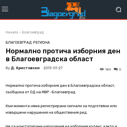
Начало
Благоевград
БЛАГОЕВГРАД
РЕГИОНА
Нормално протича изборния ден
в Благоевградска област
By
Д. Христовски
2013-01-27
189
0
Нормално протича изборния ден в Благоевградска област,
съобщиха от ОД на МВР -Благоевград.
Към момента няма регистрирани сигнали за подготвяни или
извършени нарушения на обществения ред.
Не са констатирани нарушения на изборния кодекс, както и