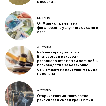
в посока...
БЪЛГАРИЯ
От 9 август цените на
финансовите услуги ще са само в
евро
АКТУАЛНО
Районна прокуратура –
Благоевград ръководи
разследването по три досъдебни
производства за незаконно
отглеждане на растения от рода
на конопа
АКТУАЛНО
Откриха голямо количество
райски газ в склад край София