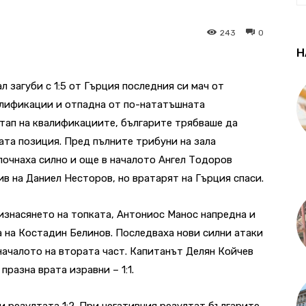
243
0
Н
 загуби с 1:5 от Гърция последния си мач от
алификации и отпадна от по-нататъшната
етап на квалификациите, българите трябваше да
ата позиция. Пред пълните трибуни на зала
почнаха силно и още в началото Ангел Тодоров
в на Даниел Несторов, но вратарят на Гърция спаси.
изнасянето на топката, Антониос Манос напредна и
а на Костадин Белинов. Последваха нови силни атаки
 началото на втората част. Капитанът Делян Койчев
празна врата изравни – 1:1.
и резултата 1:2. При негативния резултат българите