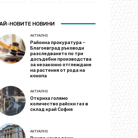
АЙ-НОВИТЕ НОВИНИ
АКТУАЛНО
Районна прокуратура –
Благоевград ръководи
разследването по три
досъдебни производства
за незаконно отглеждане
на растения от рода на
конопа
АКТУАЛНО
Откриха голямо
количество райски газ в
склад край София
АКТУАЛНО