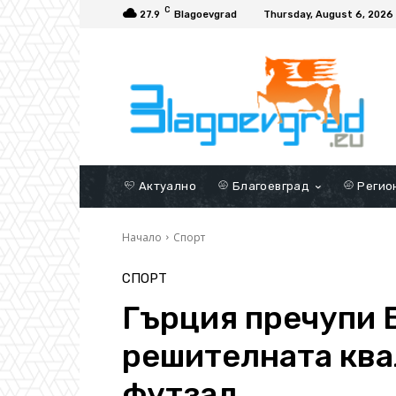
C
27.9
Blagoevgrad
Thursday, August 6, 2026
Актуално
Благоевград
Регио
Начало
Спорт
СПОРТ
Гърция пречупи 
решителната кв
футзал