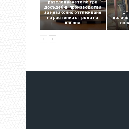
разследването по три
досъдебни производства
за незаконно отглеждане
От
на растения от рода на
количе
конопа
скл