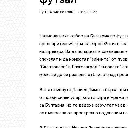
By
Д. Христовски
2013-01-27
Националният отбор на България по футзал
предварителния кръг на европейските кв
надпревара. За да попаднат в следващия 
спечелят и да изместят “елините” от първ
“Скаптопара” в Благоевград “лъвовете” за
можеше да се разпише отблизо след проби
В 4-ата минута Даниел Димов сбърка при 
отправи силен удар, който спря в мрежат
за България, но те дадоха резултат чак в
се възползва от прострелно подаване и на 
В 31-та минута Йоанис Делапортас направ