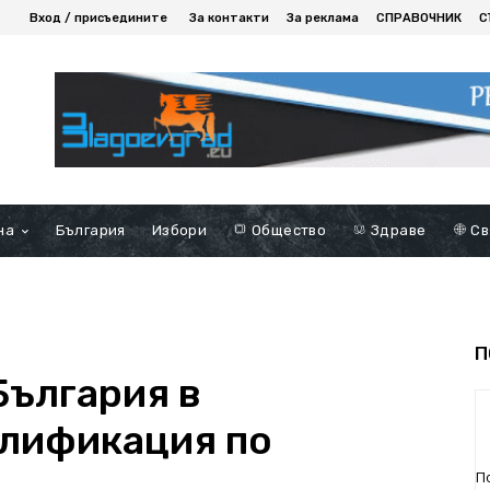
Вход / присъедините
За контакти
За реклама
СПРАВОЧНИК
С
на
България
Избори
Общество
Здраве
Св
П
България в
алификация по
П