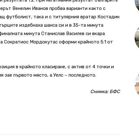
нерът Венелин Иванов пробва варианти както с
ащ футболист, така и с титулярния вратар Костадин
гърците издебнаха шанса си и в 35-та минута
 финалната минута Станислав Василев си вкара
, а Сократиос Мордокутас оформи крайното 5:1 от
зиция в крайното класиране, с актив от 4 точки и
я зае първото място, а Уелс – последното.
Снимка: БФС