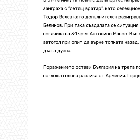
заиграха с “летящ вратар”, като селекцио
Тодор Велев като допълнителен разиграв
Белинов. При така създалата се ситуация 
покачиха на 3:1 чрез Антониос Манос. Във
автогол при опит да върне топката назад
дълга дузпа.
Поражението остави България на трета по
по-лоша голова разлика от Армения. Гърци