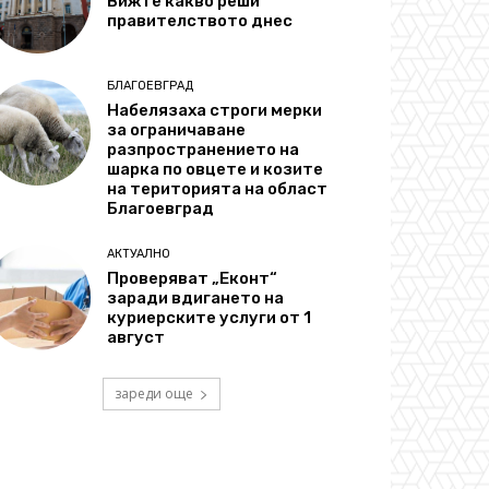
Вижте какво реши
правителството днес
БЛАГОЕВГРАД
Набелязаха строги мерки
за ограничаване
разпространението на
шарка по овцете и козите
на територията на област
Благоевград
АКТУАЛНО
Проверяват „Еконт“
заради вдигането на
куриерските услуги от 1
август
зареди още