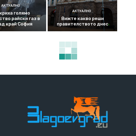
АКТУАЛНО
АКТУАЛНО
криха голямо
ство райски газ в
Вижте какво реши
ад край София
правителството днес