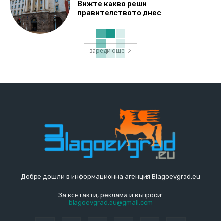
Вижте какво реши
правителството днес
зареди още
Добре дошли в информационна агенция Blagoevgrad.eu
За контакти, реклама и въпроси:
blagoevgrad.eu@gmail.com