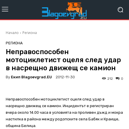
Начало
Региона
РЕГИОНА
Неправоспособен
мотоциклетист оцеля след удар
в насрещно движещ се камион
By
Екип Blagoevgrad.EU
2012-11-30
212
0
Неправоспособен мотоциклетист оцеля след удар в
насрещно движещ се камион. Инцидентът е регистриран
вчера около 14.00 часа в условията на проливен дъжд и мокра
настилка в района между родопските села Бабяк и Краище,
община Белица.