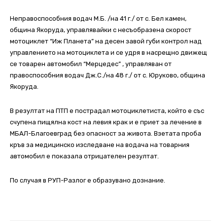
Неправоспособния водач М.Б. /на 41 г./ от с. Бел камен,
община Якоруда, управлявайки с несъобразена скорост
мотоциклет “Иж Планета” на десен завой губи контрол над
управлението на мотоциклета и се удря в насрещно движещ
се товарен автомобил “Мерцедес” , управляван от
правоспособния водач Дж.С./на 48 г./ от с. Юруково, община
Якоруда.
В резултат на ПТП е пострадал мотоциклетиста, който е със
счупена пищялна кост на левия крак и е приет за лечение в
МБАЛ-Благоевград без опасност за живота. Взетата проба
кръв за медицинско изследване на водача на товарния
автомобил е показала отрицателен резултат.
По случая в РУП-Разлог е образувано дознание.