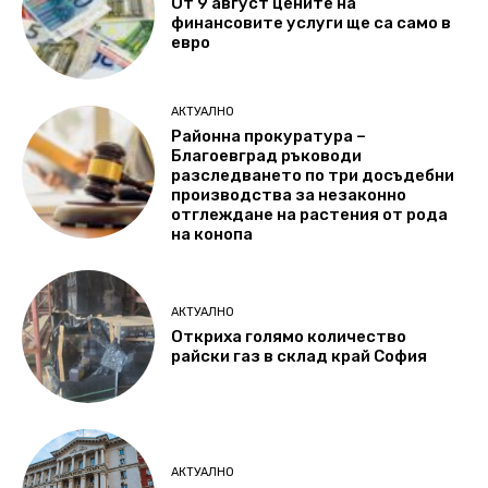
От 9 август цените на
финансовите услуги ще са само в
евро
АКТУАЛНО
Районна прокуратура –
Благоевград ръководи
разследването по три досъдебни
производства за незаконно
отглеждане на растения от рода
на конопа
АКТУАЛНО
Откриха голямо количество
райски газ в склад край София
АКТУАЛНО