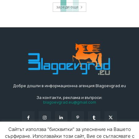
зареди още
Добре дошли в информационна агенция Blagoevgrad.eu
За контакти, реклама и въпроси:
blagoevgrad.eu@gmail.com
Сайтът използва "бисквитки" за улеснение на Вашето
сърфиране. Използвайки този сайт, Вие се съгласявате с