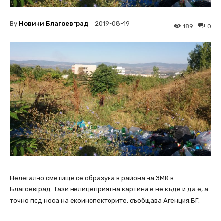
By
Новини Благоевград
2019-08-19
189
0
Нелегално сметище се образува в района на ЗМК в
Благоевград. Тази нелицеприятна картина е не къде и да е, а
точно под носа на екоинспекторите, съобщава Агенция.БГ.