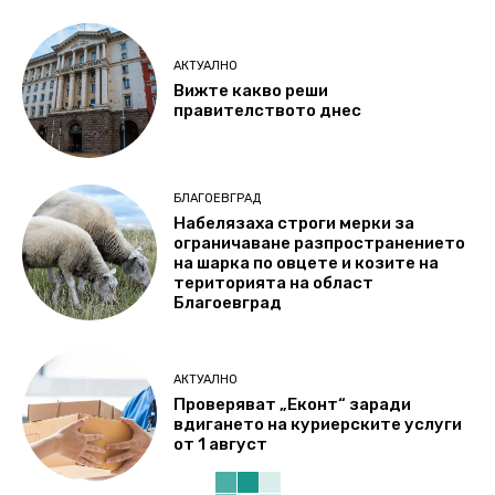
АКТУАЛНО
Вижте какво реши
правителството днес
БЛАГОЕВГРАД
Набелязаха строги мерки за
ограничаване разпространението
на шарка по овцете и козите на
територията на област
Благоевград
АКТУАЛНО
Проверяват „Еконт“ заради
вдигането на куриерските услуги
от 1 август