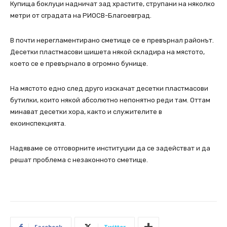
Купища боклуци надничат зад храстите, струпани на няколко
метри от сградата на РИОСВ-Благоевград.
В почти нерегламентирано сметище се е превърнал районът.
Десетки пластмасови шишета някой складира на мястото,
което се е превърнало в огромно бунище.
На мястото едно след друго изскачат десетки пластмасови
бутилки, които някой абсолютно непонятно реди там. Оттам
минават десетки хора, както и служителите в
екоинспекцията.
Надяваме се отговорните институции да се задействат и да
решат проблема с незаконното сметище.
Facebook
Twitter