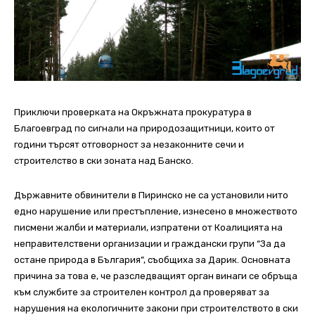
Приключи проверката на Окръжната прокуратура в
Благоевград по сигнали на природозащитници, които от
години търсят отговорност за незаконните сечи и
строителство в ски зоната над Банско.
Държавните обвинители в Пиринско не са установили нито
едно нарушение или престъпление, изнесено в множеството
писмени жалби и материали, изпратени от Коалицията на
неправителствени организации и граждански групи “За да
остане природа в България”, съобщиха за Дарик. Основната
причина за това е, че разследващият орган винаги се обръща
към службите за строителен контрол да проверяват за
нарушения на екологичните закони при строителството в ски