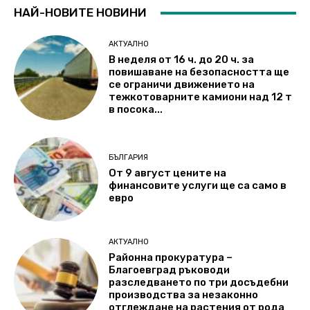
НАЙ-НОВИТЕ НОВИНИ
АКТУАЛНО
В неделя от 16 ч. до 20 ч. за
повишаване на безопасността ще
се ограничи движението на
тежкотоварните камиони над 12 т
в посока...
БЪЛГАРИЯ
От 9 август цените на
финансовите услуги ще са само в
евро
АКТУАЛНО
Районна прокуратура –
Благоевград ръководи
разследването по три досъдебни
производства за незаконно
отглеждане на растения от рода