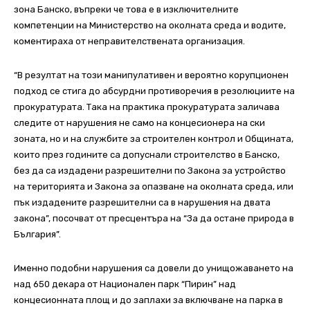
зона Банско, въпреки че това е в изключителните
компетенции на Министерство на околната среда и водите,
коментираха от неправителствената организация.
“В резултат на този манипулативен и вероятно корупционен
подход се стига до абсурдни противоречия в резолюциите на
прокуратурата. Така на практика прокуратурата заличава
следите от нарушения не само на концесионера на ски
зоната, но и на службите за строителен контрол и Общината,
които през годините са допуснали строителство в Банско,
без да са издадени разрешителни по Закона за устройство
на територията и Закона за опазване на околната среда, или
пък издадените разрешителни са в нарушения на двата
закона”, посочват от пресцентъра на “За да остане природа в
България”.
Именно подобни нарушения са довели до унищожаването на
над 650 декара от Национален парк “Пирин” над
концесионната площ и до заплахи за включване на парка в