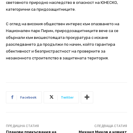
световното природно наследство в опасност на ЮНЕСКО,
категорични са придозащитниците.
С оглед на високия обществен интерес към опазването на
Национален парк Пирин, природозащитниците вече са се
обърнали към висшестоящата прокуратура с искане
разследването да продължи по начин, който гарантира
обективност и безпристрастност на проверките за
незаконното строителство в защитената територия.
Facebook
Twitter
ПРЕДИШНА СТАТИЯ
СЛЕДВАЩА СТАТИЯ
Планови прекъсвания на
Михаил Миков е новият