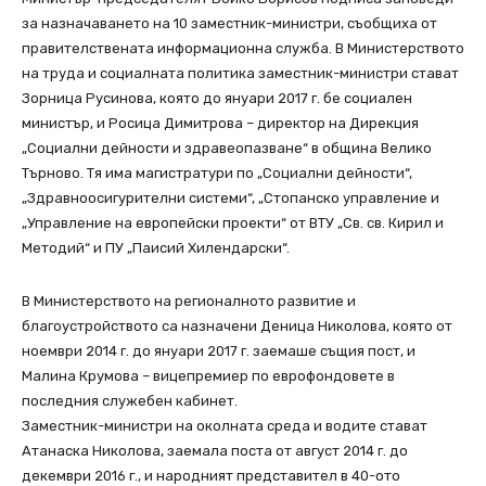
за назначаването на 10 заместник-министри, съобщиха от
правителствената информационна служба. В Министерството
на труда и социалната политика заместник-министри стават
Зорница Русинова, която до януари 2017 г. бе социален
министър, и Росица Димитрова – директор на Дирекция
„Социални дейности и здравеопазване“ в община Велико
Търново. Тя има магистратури по „Социални дейности“,
„Здравноосигурителни системи“, „Стопанско управление и
„Управление на европейски проекти“ от ВТУ „Св. св. Кирил и
Методий“ и ПУ „Паисий Хилендарски“.
В Министерството на регионалното развитие и
благоустройството са назначени Деница Николова, която от
ноември 2014 г. до януари 2017 г. заемаше същия пост, и
Малина Крумова – вицепремиер по еврофондовете в
последния служебен кабинет.
Заместник-министри на околната среда и водите стават
Атанаска Николова, заемала поста от август 2014 г. до
декември 2016 г., и народният представител в 40-ото