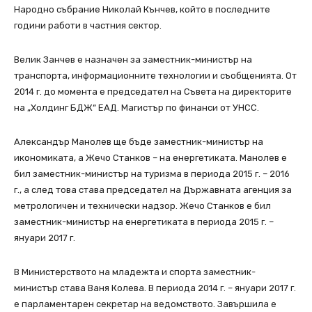
Народно събрание Николай Кънчев, който в последните
години работи в частния сектор.
Велик Занчев е назначен за заместник-министър на
транспорта, информационните технологии и съобщенията. От
2014 г. до момента е председател на Съвета на директорите
на „Холдинг БДЖ“ ЕАД. Магистър по финанси от УНСС.
Александър Манолев ще бъде заместник-министър на
икономиката, а Жечо Станков – на енергетиката. Манолев е
бил заместник-министър на туризма в периода 2015 г. – 2016
г., а след това става председател на Държавната агенция за
метрологичен и технически надзор. Жечо Станков е бил
заместник-министър на енергетиката в периода 2015 г. –
януари 2017 г.
В Министерството на младежта и спорта заместник-
министър става Ваня Колева. В периода 2014 г. – януари 2017 г.
е парламентарен секретар на ведомството. Завършила е