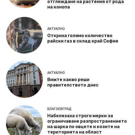
отглеждане на растения от рода
на конопа
АКТУАЛНО
Откриха голямо количество
райски газ в склад край София
АКТУАЛНО
Вижте какво реши
правителството днес
БЛАГОЕВГРАД
Набелязаха строги мерки за
ограничаване разпространението
на шарка по овцете и козите на
територията на област