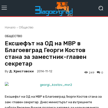
Начало
Общество
ОБЩЕСТВО
Ексшефът на ОД на МВР в
Благоевград Георги Костов
стана за заместник-главен
секретар
By
Д. Христовски
2014-11-12
249
0
Ексшефът на ОД на МВР в Благоевград Георги Костов стана за
зам.-главен секретар. Днес министърът на вътрешните
работи Веселин Вучков подписа заповед за назначаването