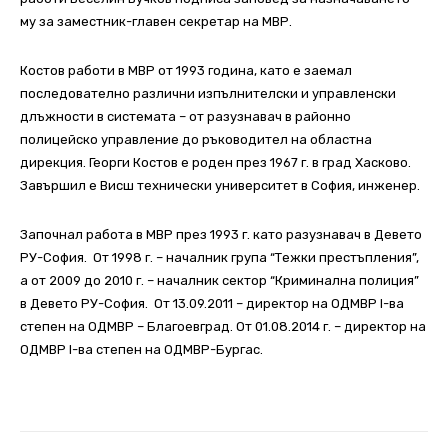
му за заместник-главен секретар на МВР.
Костов работи в МВР от 1993 година, като е заемал
последователно различни изпълнителски и управленски
длъжности в системата – от разузнавач в районно
полицейско управление до ръководител на областна
дирекция. Георги Костов е роден през 1967 г. в град Хасково.
Завършил е Висш технически университет в София, инженер.
Започнал работа в МВР през 1993 г. като разузнавач в Девето
РУ-София. От 1998 г. – началник група “Тежки престъпления”,
а от 2009 до 2010 г. – началник сектор “Криминална полиция”
в Девето РУ-София. От 13.09.2011 – директор на ОДМВР I-ва
степен на ОДМВР – Благоевград. От 01.08.2014 г. – директор на
ОДМВР I-ва степен на ОДМВР-Бургас.