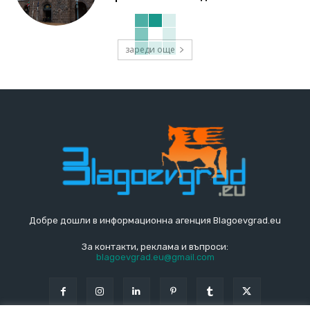
зареди още
Добре дошли в информационна агенция Blagoevgrad.eu
За контакти, реклама и въпроси:
blagoevgrad.eu@gmail.com