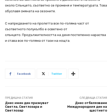
около Слънцето, съответно се променя и температурата. Това
обуславя смяната на сезоните.
С напредването на пролетта все по-голяма част от
съответното полукълбо е осветено от
слънцето. Продължителността на деня постепенно нараства
и става все по-голяма от тази на нощта.
Facebook
Twitter
ПРЕДИШНА СТАТИЯ
СЛЕДВАЩА СТАТИЯ
Днес имен ден празнуват
Днес отбелязваме
Светла, Светлозара и
Международния ден на
Светлозар
щастието