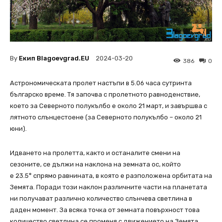
By
Екип Blagoevgrad.EU
2024-03-20
386
0
Астрономическата пролет настъпи в 5.06 часа сутринта
българско време. Тя започва с пролетното равноденствие,
което за Северното полукълбо е около 21 март, и завършва с
лятното слънцестоене (за Северното полукълбо – около 21
юни).
Идването на пролетта, както и останалите смени на
сезоните, се дължи на наклона на земната ос, който
е 23.5° спрямо равнината, в която е разположена орбитата на
Земята. Поради този наклон различните части на планетата
ни получават различно количество слънчева светлина в
даден момент. За всяка точка от земната повърхност това
количество светлина се променя с движението на Земята