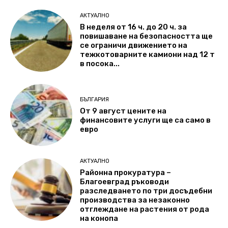
АКТУАЛНО
В неделя от 16 ч. до 20 ч. за
повишаване на безопасността ще
се ограничи движението на
тежкотоварните камиони над 12 т
в посока...
БЪЛГАРИЯ
От 9 август цените на
финансовите услуги ще са само в
евро
АКТУАЛНО
Районна прокуратура –
Благоевград ръководи
разследването по три досъдебни
производства за незаконно
отглеждане на растения от рода
на конопа