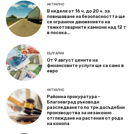
АКТУАЛНО
В неделя от 16 ч. до 20 ч. за
повишаване на безопасността ще
се ограничи движението на
тежкотоварните камиони над 12 т
в посока...
БЪЛГАРИЯ
От 9 август цените на
финансовите услуги ще са само в
евро
АКТУАЛНО
Районна прокуратура –
Благоевград ръководи
разследването по три досъдебни
производства за незаконно
отглеждане на растения от рода
на конопа