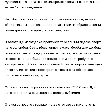
музикално-танцова програма, представена от възпитаници
на учебното заведение.
На събитието присъстваха представители на общинска и
областна администрация, представители на образователни
и културни институции, деца и граждани.
В залата ще могат да се практикуват различни видове спорт
като волейбол, баскетбол, тенис на маса, борба, джудо, бокс
и спортни танци. Тя ще разполага с фитнес и игрище за тенис
на корт. В нея ще бъдат разположени 3 реда трибуни, с
капацитет от 128 места за зрители. Новата спортна зала ще е
висока 9 метра, като прозорците в нея ще са обезопасени,
съгласно всички стандарти.
Стойността на съоръжението възлиза на 741 691 лв. с ДДС,
като средствата са държавна целева субсидия.
Очаква се новото съоръжение да е готово за началото на