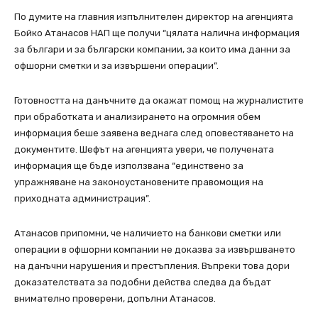
По думите на главния изпълнителен директор на агенцията
Бойко Атанасов НАП ще получи “цялата налична информация
за българи и за български компании, за които има данни за
офшорни сметки и за извършени операции”.
Готовността на данъчните да окажат помощ на журналистите
при обработката и анализирането на огромния обем
информация беше заявена веднага след оповестяването на
документите. Шефът на агенцията увери, че получената
информация ще бъде използвана “единствено за
упражняване на законоустановените правомощия на
приходната администрация”.
Атанасов припомни, че наличието на банкови сметки или
операции в офшорни компании не доказва за извършването
на данъчни нарушения и престъпления. Въпреки това дори
доказателствата за подобни действа следва да бъдат
внимателно проверени, допълни Атанасов.