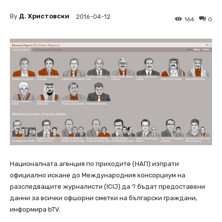
By
Д. Христовски
2016-04-12
164
0
Националната агенция по приходите (НАП) изпрати
официално искане до Международния консорциум на
разследващите журналисти (ICIJ) да ? бъдат предоставени
данни за всички офшорни сметки на български граждани,
информира bTV.