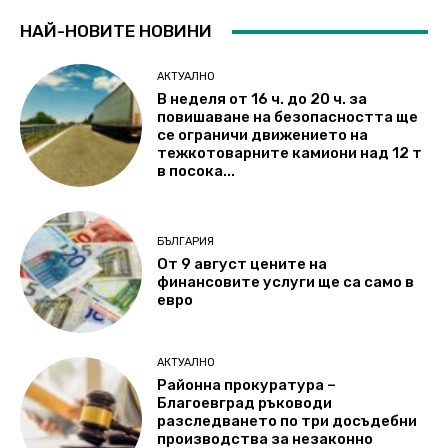
НАЙ-НОВИТЕ НОВИНИ
АКТУАЛНО
В неделя от 16 ч. до 20 ч. за
повишаване на безопасността ще
се ограничи движението на
тежкотоварните камиони над 12 т
в посока...
БЪЛГАРИЯ
От 9 август цените на
финансовите услуги ще са само в
евро
АКТУАЛНО
Районна прокуратура –
Благоевград ръководи
разследването по три досъдебни
производства за незаконно