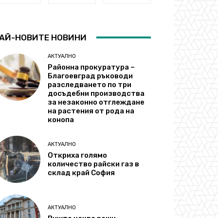
АЙ-НОВИТЕ НОВИНИ
АКТУАЛНО
Районна прокуратура –
Благоевград ръководи
разследването по три
досъдебни производства
за незаконно отглеждане
на растения от рода на
конопа
АКТУАЛНО
Откриха голямо
количество райски газ в
склад край София
АКТУАЛНО