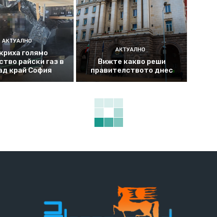
АКТУАЛНО
АКТУАЛНО
криха голямо
ство райски газ в
Вижте какво реши
ад край София
правителството днес