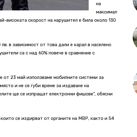
на
максимал
ай-високата скорост на нарушител е била около 130
лв. в зависимост от това дали е карал в населено
ушители са с над 60% повече в сравнение с
че от 23 май използваме мобилните системи за
място и не се губи време за издаване на
елите ще се изпращат електронни фишове”, обясни
 които се издирват от органите на МВР, както и 54