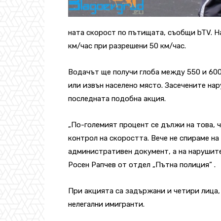
ната скорост по пътищата, съобщи bTV. Н
км/час при разрешени 50 км/час.
Водачът ще получи глоба между 550 и 600 
или извън населено място. Засечените нар
последната подобна акция.
„По-големият процент се дължи на това, 
контрол на скоростта. Вече не спираме на 
административен документ, а на нарушит
Росен Рапчев от отдел „Пътна полиция” .
При акцията са задържани и четири лица,
нелегални имигранти.