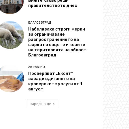
Вижте какво реши
правителството днес
БЛАГОЕВГРАД
Набелязаха строги мерки
за ограничаване
разпространението на
шарка по овцете и козите
на територията на област
Благоевград
АКТУАЛНО
Проверяват „Еконт“
заради вдигането на
куриерските услуги от 1
август
зареди още