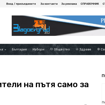
Вход / присъедините
За контакти
За реклама
СПРАВОЧНИК
С
на
България
Избори
Общество
Здраве
Св
П
тели на пътя само за
П