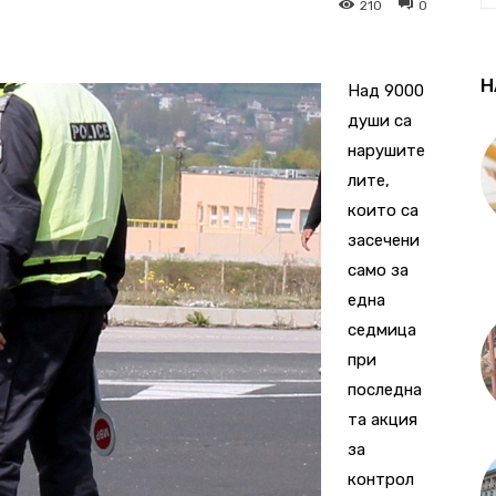
210
0
Н
Над 9000
души са
нарушите
лите,
които са
засечени
само за
една
седмица
при
последна
та акция
за
контрол