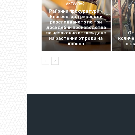
АКТУАЛНО
Районна прокуратура –
Благоевград ръководи
разследването по три
досъдебни производства
за незаконно отглеждане
От
на растения от рода на
количе
конопа
скл