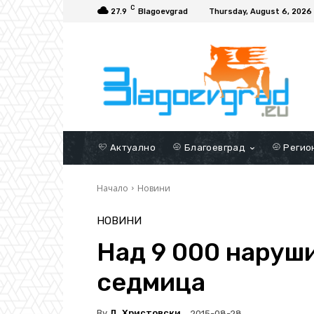
C
27.9
Blagoevgrad
Thursday, August 6, 2026
Актуално
Благоевград
Регио
Начало
Новини
НОВИНИ
Над 9 000 наруши
седмица
By
Д. Христовски
2015-08-28