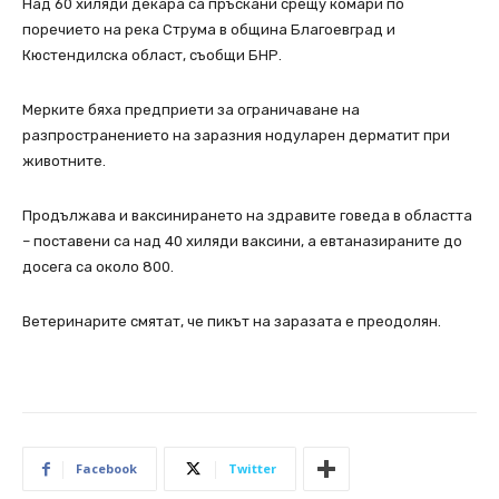
Над 60 хиляди декара са пръскани срещу комари по
поречието на река Струма в община Благоевград и
Кюстендилска област, съобщи БНР.
Мерките бяха предприети за ограничаване на
разпространението на заразния нодуларен дерматит при
животните.
Продължава и ваксинирането на здравите говеда в областта
– поставени са над 40 хиляди ваксини, а евтаназираните до
досега са около 800.
Ветеринарите смятат, че пикът на заразата е преодолян.
Facebook
Twitter