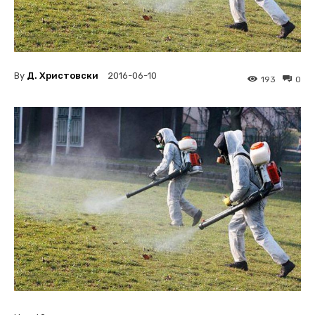
By
Д. Христовски
2016-06-10
193
0