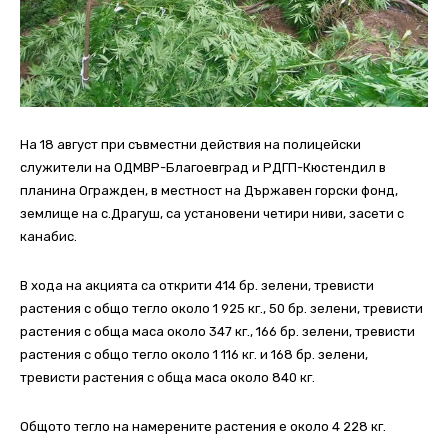
На 18 август при съвместни действия на полицейски
служители на ОДМВР-Благоевград и РДГП-Кюстендил в
планина Огражден, в местност на Държавен горски фонд,
землище на с.Драгуш, са установени четири ниви, засети с
канабис.
В хода на акцията са открити 414 бр. зелени, тревисти
растения с общо тегло около 1 925 кг., 50 бр. зелени, тревисти
растения с обща маса около 347 кг., 166 бр. зелени, тревисти
растения с общо тегло около 1 116 кг. и 168 бр. зелени,
тревисти растения с обща маса около 840 кг.
Общото тегло на намерените растения е около 4 228 кг.