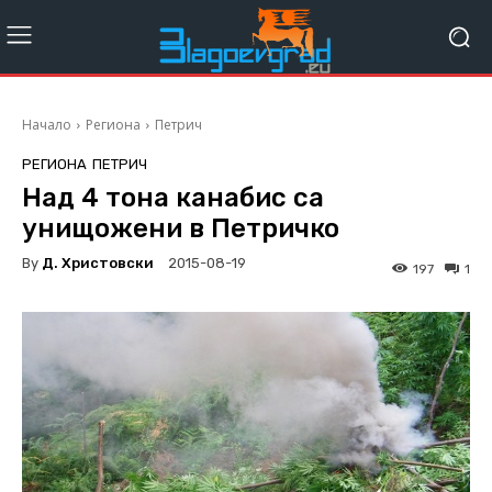
Начало
Региона
Петрич
РЕГИОНА
ПЕТРИЧ
Над 4 тона канабис са
унищожени в Петричко
By
Д. Христовски
2015-08-19
197
1