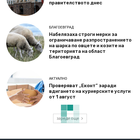
правителството днес
БЛАГОЕВГРАД
Набелязаха строги мерки за
ограничаване разпространението
на шарка по овцете и козите на
територията на област
Благоевград
АКТУАЛНО
Проверяват „Еконт“ заради
вдигането на куриерските услуги
от 1 август
зареди още