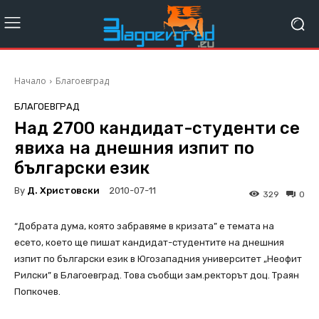
Начало
Благоевград
БЛАГОЕВГРАД
Над 2700 кандидат-студенти се
явиха на днешния изпит по
български език
By
Д. Христовски
2010-07-11
329
0
“Добрата дума, която забравяме в кризата” е темата на
есето, което ще пишат кандидат-студентите на днешния
изпит по български език в Югозападния университет „Неофит
Рилски” в Благоевград. Това съобщи зам.ректорът доц. Траян
Попкочев.