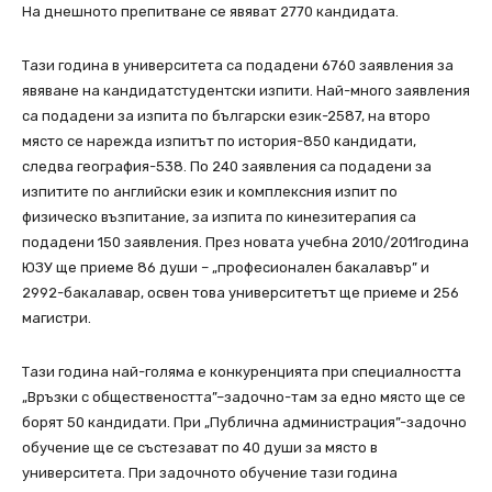
На днешното препитване се явяват 2770 кандидата.
Тази година в университета са подадени 6760 заявления за
явяване на кандидатстудентски изпити. Най-много заявления
са подадени за изпита по български език-2587, на второ
място се нарежда изпитът по история-850 кандидати,
следва география-538. По 240 заявления са подадени за
изпитите по английски език и комплексния изпит по
физическо възпитание, за изпита по кинезитерапия са
подадени 150 заявления. През новата учебна 2010/2011година
ЮЗУ ще приеме 86 души – „професионален бакалавър” и
2992-бакалавар, освен това университетът ще приеме и 256
магистри.
Тази година най-голяма е конкуренцията при специалността
„Връзки с обществеността”–задочно-там за едно място ще се
борят 50 кандидати. При „Публична администрация”-задочно
обучение ще се състезават по 40 души за място в
университета. При задочното обучение тази година