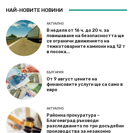
НАЙ-НОВИТЕ НОВИНИ
АКТУАЛНО
В неделя от 16 ч. до 20 ч. за
повишаване на безопасността ще
се ограничи движението на
тежкотоварните камиони над 12 т
в посока...
БЪЛГАРИЯ
От 9 август цените на
финансовите услуги ще са само в
евро
АКТУАЛНО
Районна прокуратура –
Благоевград ръководи
разследването по три досъдебни
производства за незаконно