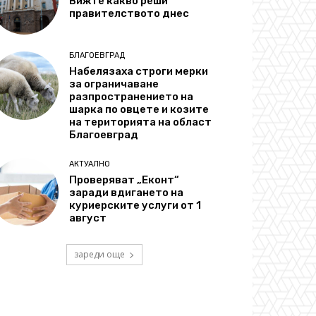
Вижте какво реши
правителството днес
БЛАГОЕВГРАД
Набелязаха строги мерки
за ограничаване
разпространението на
шарка по овцете и козите
на територията на област
Благоевград
АКТУАЛНО
Проверяват „Еконт“
заради вдигането на
куриерските услуги от 1
август
зареди още