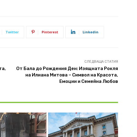
Twitter
Pinterest
Linkedin
СЛЕДВАЩА СТАТИЯ
та,
От Бала до Рождения Ден: Изящната Рокля
на Илиана Митова – Символ на Красота,
Емоции и Семейна Любов