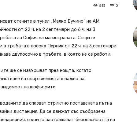
513
0
исват стените в тунел „Малко Бучино“ на АМ
йности от 22 ч. на 2 септември до 6 ч. на 3
тръбата за София на магистралата. Същите
в тръбата в посока Перник от 22 ч. на 3 септември
инава двупосочно в тръбата, в която не се работи.
тите ще се извършват през нощта, когато
чистване на съоръженията е важно за
 видимост на шофьорите.
 водачите да спазват стриктно поставената пътна
звайки дистанция. Да се движат със съобразена
реварвания, с които застрашават безопасността на