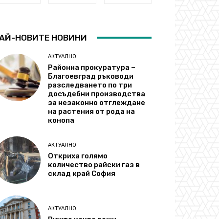
АЙ-НОВИТЕ НОВИНИ
АКТУАЛНО
Районна прокуратура –
Благоевград ръководи
разследването по три
досъдебни производства
за незаконно отглеждане
на растения от рода на
конопа
АКТУАЛНО
Откриха голямо
количество райски газ в
склад край София
АКТУАЛНО