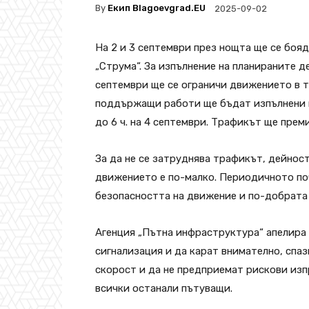
By
Екип Blagoevgrad.EU
2025-09-02
На 2 и 3 септември през нощта ще се бояд
„Струма“. За изпълнение на планираните де
септември ще се ограничи движението в 
поддържащи работи ще бъдат изпълнени и 
до 6 ч. на 4 септември. Трафикът ще прем
За да не се затруднява трафикът, дейнос
движението е по-малко. Периодичното по
безопасността на движение и по-добрата
Агенция „Пътна инфраструктура“ апелира
сигнализация и да карат внимателно, спа
скорост и да не предприемат рискови изп
всички останали пътуващи.