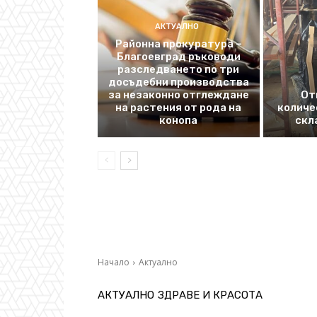
АКТУАЛНО
Районна прокуратура –
Благоевград ръководи
разследването по три
досъдебни производства
за незаконно отглеждане
От
на растения от рода на
количе
конопа
скл