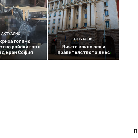
АКТУАЛНО
АКТУАЛНО
криха голямо
ство райски газ в
Вижте какво реши
ад край София
правителството днес