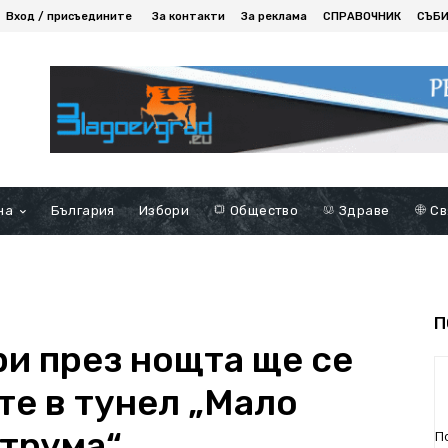
Вход / присъедините
За контакти
За реклама
СПРАВОЧНИК
СЪБ
на
България
Избори
Общество
Здраве
Св
П
ри през нощта ще се
те в тунел „Мало
Струма“
П