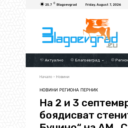
C
25.7
Blagoevgrad
Friday, August 7, 2026
Актуално
Благоевград
Регио
Начало
Новини
НОВИНИ
РЕГИОНА
ПЕРНИК
На 2 и 3 септемв
боядисват стени
Бучино“ на АМ „