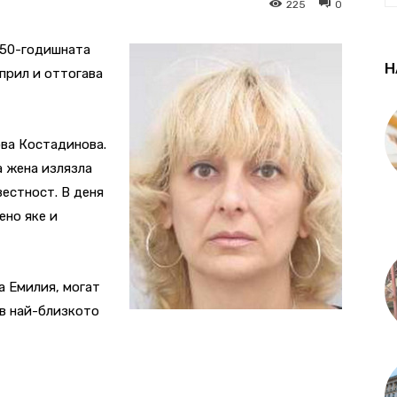
225
0
 50-годишната
Н
април и оттогава
ва Костадинова.
а жена излязла
вестност.
В деня
ено яке и
а Емилия, могат
 в най-близкото