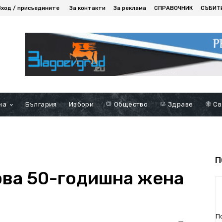
Вход / присъедините
За контакти
За реклама
СПРАВОЧНИК
СЪБИТ
на
България
Избори
Общество
Здраве
Св
П
ва 50-годишна жена
П