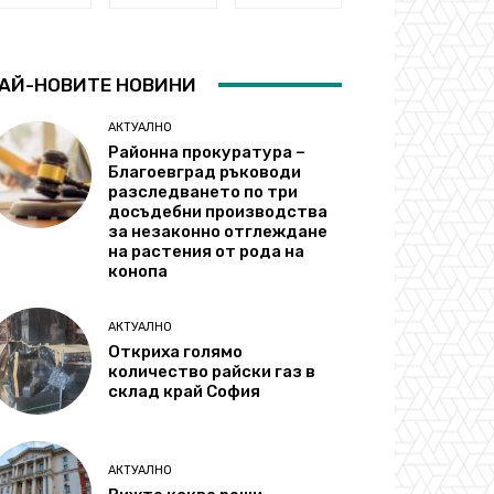
АЙ-НОВИТЕ НОВИНИ
АКТУАЛНО
Районна прокуратура –
Благоевград ръководи
разследването по три
досъдебни производства
за незаконно отглеждане
на растения от рода на
конопа
АКТУАЛНО
Откриха голямо
количество райски газ в
склад край София
АКТУАЛНО