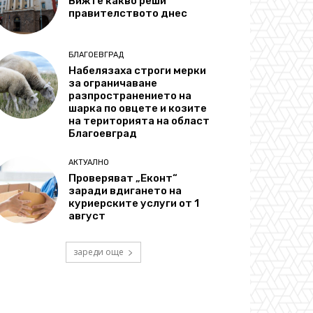
Вижте какво реши
правителството днес
БЛАГОЕВГРАД
Набелязаха строги мерки
за ограничаване
разпространението на
шарка по овцете и козите
на територията на област
Благоевград
АКТУАЛНО
Проверяват „Еконт“
заради вдигането на
куриерските услуги от 1
август
зареди още