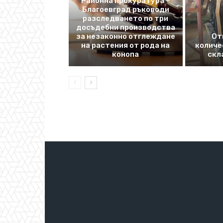
Районна прокуратура –
Благоевград ръководи
разследването по три
досъдебни производства
за незаконно отглеждане
От
на растения от рода на
количе
конопа
скл