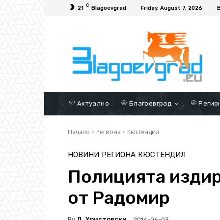
C
21
Blagoevgrad
Friday, August 7, 2026
Актуално
Благоевград
Регио
Начало
Региона
Кюстендил
НОВИНИ
РЕГИОНА
КЮСТЕНДИЛ
Полицията издир
от Радомир
By
Д. Христовски
2014-06-03