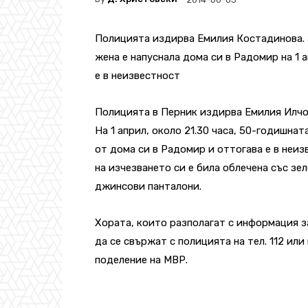
Полицията издирва Емилия Костадинова.
жена е напуснала дома си в Радомир на 1 
е в неизвестност
Полицията в Перник издирва Емилия Илчо
На 1 април, около 21.30 часа, 50-годишнат
от дома си в Радомир и оттогава е в неиз
на изчезването си е била облечена със зел
джинсови панталони.
Хората, които разполагат с информация з
да се свържат с полицията на тел. 112 или
поделение на МВР.