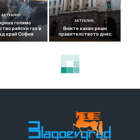
АКТУАЛНО
АКТУАЛНО
криха голямо
ство райски газ в
Вижте какво реши
ад край София
правителството днес