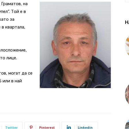
 Граматов, на
пел“. Той е в
като за
Н
 в квартала,
елосложение,
то лице.
ов, могат да се
5 или в най
Twitter
Pinterest
Linkedin