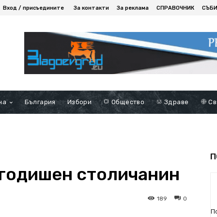
Вход / присъедините
За контакти
За реклама
СПРАВОЧНИК
СЪБ
на
България
Избори
Общество
Здраве
Св
П
годишен столичанин
189
0
П