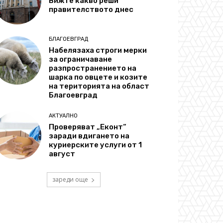
Вижте какво реши
правителството днес
БЛАГОЕВГРАД
Набелязаха строги мерки
за ограничаване
разпространението на
шарка по овцете и козите
на територията на област
Благоевград
АКТУАЛНО
Проверяват „Еконт“
заради вдигането на
куриерските услуги от 1
август
зареди още