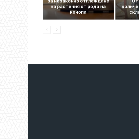
за незаконно отглеждане
От
на растения от рода на
количе
конопа
скл