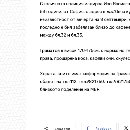
Столичната полиция издирва Иво Василев
53 години, от София, с адрес в ж.к.“Овча ку
неизвестност от вечерта на 8 септември, 
последно е бил забелязан близо до кафене
между бл.32 и бл.33.
Граматов е висок 170-175см, с нормално т
права, прошарена коса, кафяви очи, скулес
Хората, които имат информация за Грамат
обадят на тел.112, тел.9821760, тел.982175
близкото поделение на МВР.
Facebook
Сподели