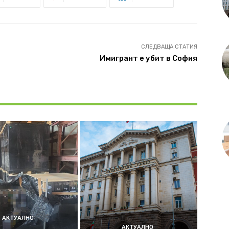
СЛЕДВАЩА СТАТИЯ
Имигрант е убит в София
АКТУАЛНО
АКТУАЛНО