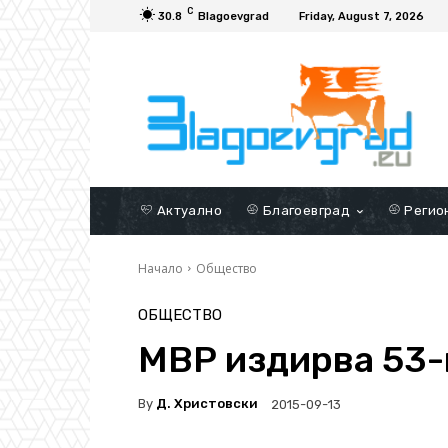
C
30.8
Blagoevgrad
Friday, August 7, 2026
Актуално
Благоевград
Регио
Начало
Общество
ОБЩЕСТВО
МВР издирва 53-
By
Д. Христовски
2015-09-13