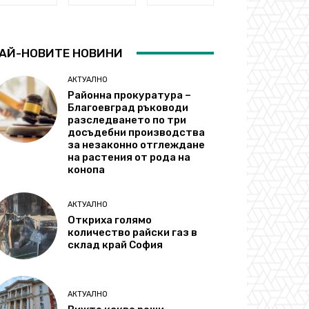
АЙ-НОВИТЕ НОВИНИ
АКТУАЛНО
Районна прокуратура –
Благоевград ръководи
разследването по три
досъдебни производства
за незаконно отглеждане
на растения от рода на
конопа
АКТУАЛНО
Откриха голямо
количество райски газ в
склад край София
АКТУАЛНО