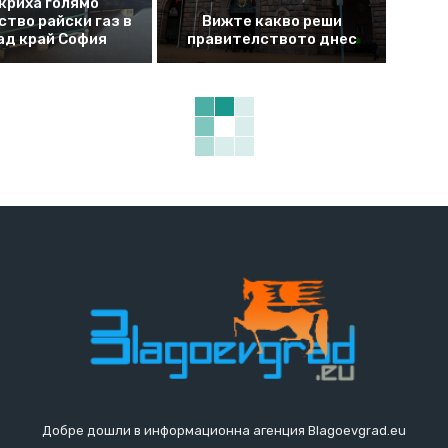
криха голямо
ство райски газ в
Вижте какво реши
ад край София
правителството днес
Добре дошли в информационна агенция Blagoevgrad.eu