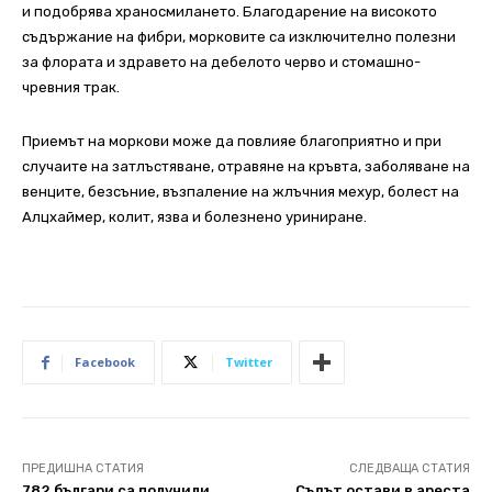
и подобрява храносмилането. Благодарение на високото
съдържание на фибри, морковите са изключително полезни
за флората и здравето на дебелото черво и стомашно-
чревния трак.
Приемът на моркови може да повлияе благоприятно и при
случаите на затлъстяване, отравяне на кръвта, заболяване на
венците, безсъние, възпаление на жлъчния мехур, болест на
Алцхаймер, колит, язва и болезнено уриниране.
Facebook
Twitter
ПРЕДИШНА СТАТИЯ
СЛЕДВАЩА СТАТИЯ
782 българи са получили
Съдът остави в ареста