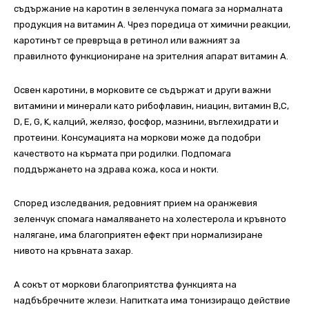
съдържание на каротин в зеленчука помага за нормалната
продукция на витамин А. Чрез поредица от химични реакции,
каротинът се превръща в ретинол или важният за
правилното функциониране на зрителния апарат витамин A.
Освен каротини, в морковите се съдържат и други важни
витамини и минерали като рибофлавин, ниацин, витамин В,С,
D, E, G, K, калций, желязо, фосфор, мазнини, въглехидрати и
протеини.
Консумацията на моркови може да подобри
качеството на кърмата при родилки. Подпомага
поддържането на здрава кожа, коса и нокти.
Според изследвания, редовният прием на оранжевия
зеленчук спомага намаляването на холестерола и кръвното
налягане, има благоприятен ефект при нормализиране
нивото на кръвната захар.
А сокът от моркови благоприятства функцията на
надбъбречните жлези. Напитката има тонизиращо действие