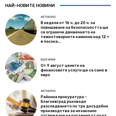
НАЙ-НОВИТЕ НОВИНИ
АКТУАЛНО
В неделя от 16 ч. до 20 ч. за
повишаване на безопасността ще
се ограничи движението на
тежкотоварните камиони над 12 т
в посока...
БЪЛГАРИЯ
От 9 август цените на
финансовите услуги ще са само в
евро
АКТУАЛНО
Районна прокуратура –
Благоевград ръководи
разследването по три досъдебни
производства за незаконно
отглеждане на растения от рода