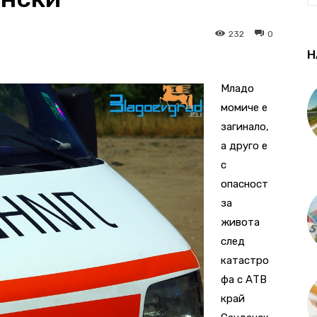
232
0
Н
Младо
момиче е
загинало,
а друго е
с
опасност
за
живота
след
катастро
фа с АТВ
край