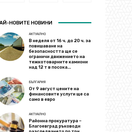
АЙ-НОВИТЕ НОВИНИ
АКТУАЛНО
В неделя от 16 ч. до 20 ч. за
повишаване на
безопасността ще се
ограничи движението на
тежкотоварните камиони
над 12 т в посока...
БЪЛГАРИЯ
От 9 август цените на
финансовите услуги ще са
само в евро
АКТУАЛНО
Районна прокуратура –
Благоевград ръководи
разследването по три