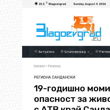
C
25.5
Blagoevgrad
Sunday, August 9, 2026
Актуално
Благоевград
Регио
Начало
Региона
РЕГИОНА
САНДАНСКИ
19-годишно момич
опасност за жив
с АТВ край Санд