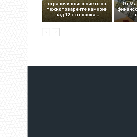
ограничи движението на
От 9 
тежкотоварните камиони
финансо
над 12 т в посока...