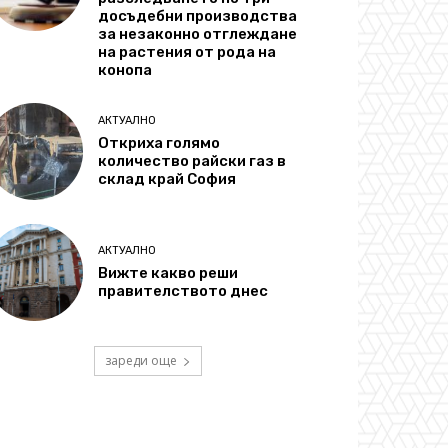
досъдебни производства
за незаконно отглеждане
на растения от рода на
конопа
АКТУАЛНО
Откриха голямо
количество райски газ в
склад край София
АКТУАЛНО
Вижте какво реши
правителството днес
зареди още