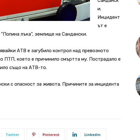
Санданск
и.
Инцидент
ът е
 “Попина лъка“, землище на Сандански.
лявайки АТВ е загубило контрол над превозното
ло ПТП, което е причинило смъртта му. Пострадало е
зило също на АТВ-то.
ански с опасност за живота. Причините за инцидента
Twitter
Pinterest
Linkedin