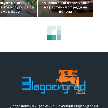
август цените на
за незаконно отглеждане
вите услуги ще са
на растения от рода на
само в евро
конопа
Добре дошли в информационна агенция Blagoevgrad.eu