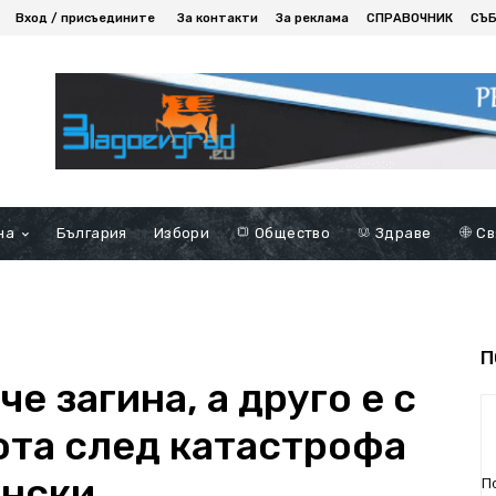
Вход / присъедините
За контакти
За реклама
СПРАВОЧНИК
СЪ
на
България
Избори
Общество
Здраве
Св
П
е загина, а друго е с
ота след катастрофа
ански
П