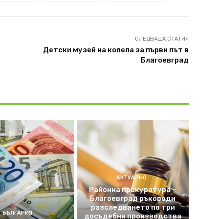
СЛЕДВАЩА СТАТИЯ
Детски музей на колела за първи път в
Благоевград
АКТУАЛНО
Районна прокуратура –
Благоевград ръководи
разследването по три
БЪЛГАРИЯ
досъдебни производства