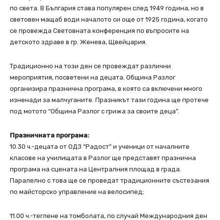
по света. В България става популярен след 1949 година, но в
световен мащаб води началото си още от 1925 година, когато
се провежда Световната конференция по въпросите на
детското здраве в гр. Женева, Щвейцария.
Традиционно на този ден се провеждат различни
мероприятия, посветени на децата. Община Разлог
организира празнична програма, в която са включени много
изненади за малчуганите. Празникът тази година ще протече
под мотото “Община Разлог с грижа за своите деца”.
Празничната програма:
10.30 ч.-децата от ОДЗ “Радост” и ученици от началните
класове на училищата в Разлог ще представят празнична
програма на сцената на Централния площад в града.
Паралелно с това ще се проведат традиционните състезания
по майсторско управление на велосипед;
11.00 ч.-теглене на томболата, по случай Международния ден