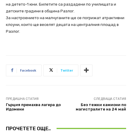
на детето-1 юни. Билетите са раздадени по училищата и
детските градини в община Разлог.
За настроението на малчуганите ще се погрижат атрактивни
клоуни, които ще веселят децата на централния площад в
Разлог.
Facebook
Twitter
ПРЕДИШНА СТАТИЯ
СЛЕДВАЩА СТАТИЯ
Гърция премахва лагера до
Без тежки камиони по
Идомени
магистралите на 24 май
ПРОЧЕТЕТЕ ОЩЕ..