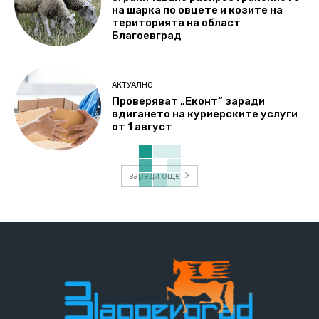
на шарка по овцете и козите на
територията на област
Благоевград
АКТУАЛНО
Проверяват „Еконт“ заради
вдигането на куриерските услуги
от 1 август
зареди още