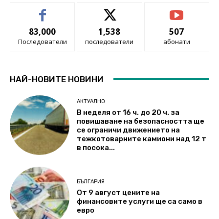
83,000
1,538
507
Последователи
последователи
абонати
НАЙ-НОВИТЕ НОВИНИ
АКТУАЛНО
В неделя от 16 ч. до 20 ч. за
повишаване на безопасността ще
се ограничи движението на
тежкотоварните камиони над 12 т
в посока...
БЪЛГАРИЯ
От 9 август цените на
финансовите услуги ще са само в
евро