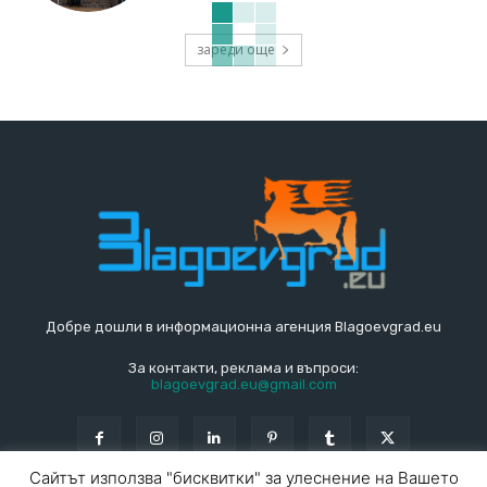
зареди още
Добре дошли в информационна агенция Blagoevgrad.eu
За контакти, реклама и въпроси:
blagoevgrad.eu@gmail.com
Сайтът използва "бисквитки" за улеснение на Вашето