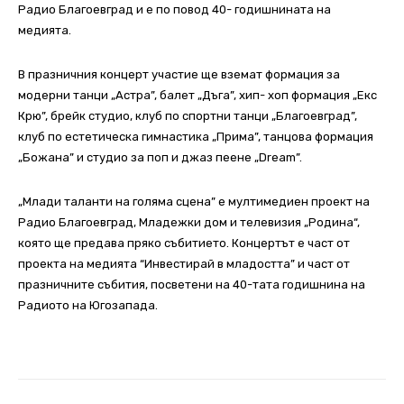
Радио Благоевград и е по повод 40- годишнината на
медията.
В празничния концерт участие ще вземат формация за
модерни танци „Астра”, балет „Дъга”, хип- хоп формация „Екс
Крю”, брейк студио, клуб по спортни танци „Благоевград”,
клуб по естетическа гимнастика „Прима”, танцова формация
„Божана” и студио за поп и джаз пеене „Dream”.
„Млади таланти на голяма сцена” е мултимедиен проект на
Радио Благоевград, Младежки дом и телевизия „Родина“,
която ще предава пряко събитието. Концертът е част от
проекта на медията “Инвестирай в младостта” и част от
празничните събития, посветени на 40-тата годишнина на
Радиото на Югозапада.