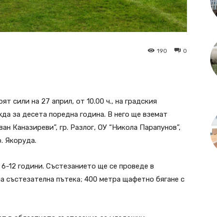
190
0
сили на 27 април, от 10.00 ч., на градския
да за десета поредна година. В него ще вземат
ан Каназиреви”, гр. Разлог, ОУ “Никола Парапунов”,
р. Якоруда.
 6-12 години. Състезанието ще се проведе в
а състезателна пътека; 400 метра щафетно бягане с