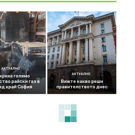
АКТУАЛНО
АКТУАЛНО
криха голямо
ство райски газ в
Вижте какво реши
ад край София
правителството днес