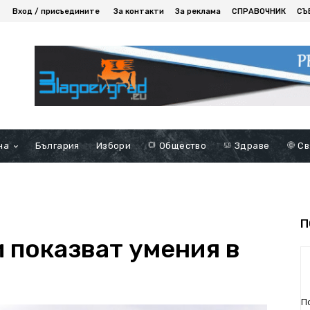
Вход / присъедините
За контакти
За реклама
СПРАВОЧНИК
СЪ
на
България
Избори
Общество
Здраве
Св
П
 показват умения в
П