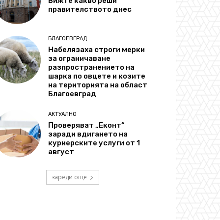
Вижте какво реши
правителството днес
БЛАГОЕВГРАД
Набелязаха строги мерки
за ограничаване
разпространението на
шарка по овцете и козите
на територията на област
Благоевград
АКТУАЛНО
Проверяват „Еконт“
заради вдигането на
куриерските услуги от 1
август
зареди още