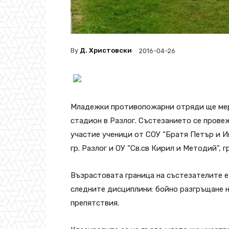
By
Д. Христовски
2016-04-26
Младежки противопожарни отряди ще мерят 
стадион в Разлог. Състезанието се провеж
участие ученици от СОУ “Братя Петър и Ив
гр. Разлог и ОУ “Св.св Кирил и Методий”, г
Възрастовата граница на състезателите е
следните дисциплини: бойно разгръщане н
препятствия.