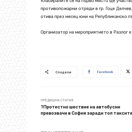
Класиралите се на първо място ще участв
противопожарни отряди в гр. Гоце Делчев,
отива през месец юни на Републиканско пъ
Организатор на мероприятието в Разлог е
Facebook
Сподели
ПРЕДИШНА СТАТИЯ
?Протестно шествие на автобусни
превозвачи в София заради тол таксит