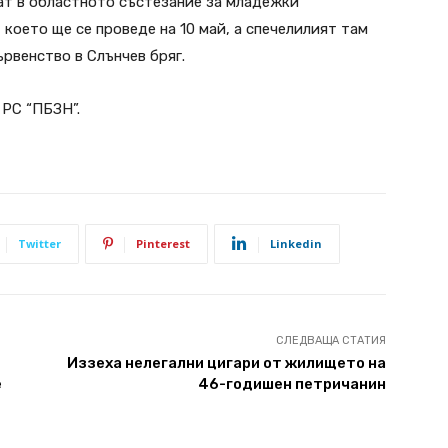
ат в областното състезание за младежки
 което ще се проведе на 10 май, а спечелилият там
рвенство в Слънчев бряг.
 РС “ПБЗН”.
Twitter
Pinterest
Linkedin
СЛЕДВАЩА СТАТИЯ
Иззеха нелегални цигари от жилището на
е
46-годишен петричанин