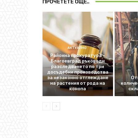
ПРОЧЕТЕТЕ ОЩЕ..
АКТУАЛНО
Районна прокуратура –
Благоевград ръководи
разследването по три
досъдебни производства
за незаконно отглеждане
От
на растения от рода на
количе
конопа
скл