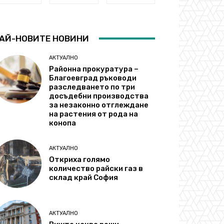
АЙ-НОВИТЕ НОВИНИ
АКТУАЛНО
Районна прокуратура –
Благоевград ръководи
разследването по три
досъдебни производства
за незаконно отглеждане
на растения от рода на
конопа
АКТУАЛНО
Откриха голямо
количество райски газ в
склад край София
АКТУАЛНО