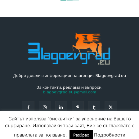
Добре дошли в информационна агенция Blagoevgrad.eu
За контакти, реклама и въпроси:
blagoevgrad.eu@gmail.com
Сайтът използва "бисквитки" за улеснение на Вашето
сърфиране. Използвайки този сайт, Вие се съгласявате с
© Blagoevgrad.EU 2010 - 2026
Общи условия
|
правилата за ползване.
Подробности
Разбрах