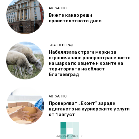
АКТУАЛНО
Вижте какво реши
правителството днес
БЛАГОЕВГРАД
Набелязаха строги мерки за
ограничаване разпространението
на шарка по овцете и козите на
територията на област
Благоевград
АКТУАЛНО
Проверяват „Еконт“ заради
вдигането на куриерските услуги
от 1 август
зареди още