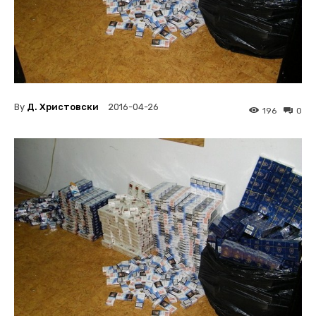
By
Д. Христовски
2016-04-26
196
0