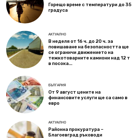
Горещо време с температури до 35
градуса
АКТУАЛНО
В неделя от 16 ч. до 20 ч. за
повишаване на безопасността ще
се ограничи движението на
тежкотоварните камиони над 12 т
в посока...
БЪЛГАРИЯ
От 9 август цените на
финансовите услуги ще са само в
евро
АКТУАЛНО
Районна прокуратура –
Благоевград ръководи