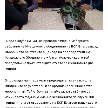
Вчера в клуба на БСП се проведе отчетно-изборното
събрание на Младежкото обединение на БСП Благоевград.
Събранието бе открито с Доклад на председателя на
Младежкото Обединение – Антон Асиски, където той
представи на присъстващите отчета за изминалите две
години.
От доклада на младежкия председател стана ясно, че
младежите са участвали и са организирали множество
мероприятия. Той отбеляза и най-важното събитие за
изминалата година, а именно честванията по случай 100
годишнината от създаването на БСП Благоевград, където