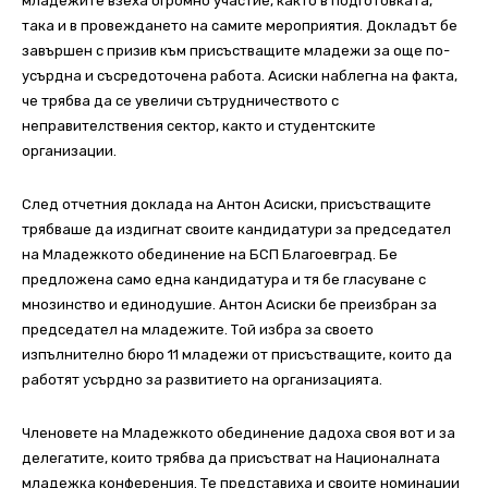
младежите взеха огромно участие, както в подготовката,
така и в провеждането на самите мероприятия. Докладът бе
завършен с призив към присъстващите младежи за още по-
усърдна и съсредоточена работа. Асиски наблегна на факта,
че трябва да се увеличи сътрудничеството с
неправителствения сектор, както и студентските
организации.
След отчетния доклада на Антон Асиски, присъстващите
трябваше да издигнат своите кандидатури за председател
на Младежкото обединение на БСП Благоевград. Бе
предложена само една кандидатура и тя бе гласуване с
мнозинство и единодушие. Антон Асиски бе преизбран за
председател на младежите. Той избра за своето
изпълнително бюро 11 младежи от присъстващите, които да
работят усърдно за развитието на организацията.
Членовете на Младежкото обединение дадоха своя вот и за
делегатите, които трябва да присъстват на Националната
младежка конференция. Те представиха и своите номинации