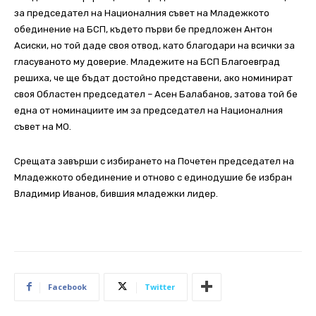
за председател на Националния съвет на Младежкото
обединение на БСП, където първи бе предложен Антон
Асиски, но той даде своя отвод, като благодари на всички за
гласуваното му доверие. Младежите на БСП Благоевград
решиха, че ще бъдат достойно представени, ако номинират
своя Областен председател – Асен Балабанов, затова той бе
една от номинациите им за председател на Националния
съвет на МО.
Срещата завърши с избирането на Почетен председател на
Младежкото обединение и отново с единодушие бе избран
Владимир Иванов, бившия младежки лидер.
Facebook
Twitter