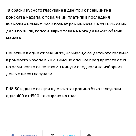
Тя обясни късното гласуване в две-три от секциите в
ромската махала, с това, че им платили в последния
възможен момент. “Мой познат ром ми каза, че от ГЕРБ са им
дали по 40 лв, колко е вярно това не мога да кажа”, обясни
Манова.
Наистина в една от секциите, намираща се детската градина
в ромската махала в 20.30 имаше опашка пред вратата от 20-
на роми, които се сетиха 30 минути след края на изборния
ден, че не са гласували.
В 18.30 в двете секции в детската градина бяха гласували
едва 400 от 1500-те с право на глас.
Facebook
Twitter