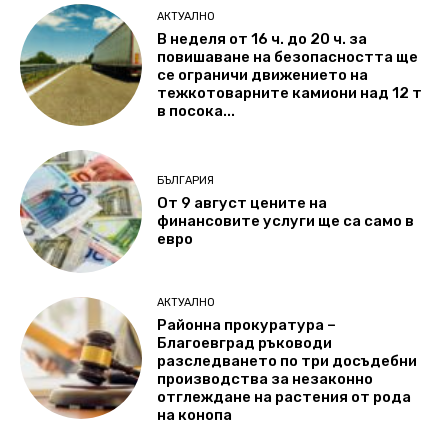
АКТУАЛНО
В неделя от 16 ч. до 20 ч. за
повишаване на безопасността ще
се ограничи движението на
тежкотоварните камиони над 12 т
в посока...
БЪЛГАРИЯ
От 9 август цените на
финансовите услуги ще са само в
евро
АКТУАЛНО
Районна прокуратура –
Благоевград ръководи
разследването по три досъдебни
производства за незаконно
отглеждане на растения от рода
на конопа