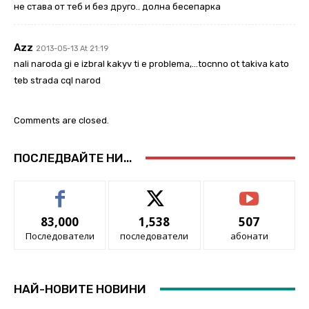
не става от теб и без друго.. долна бесепарка
Azz
2013-05-13 At 21:19
nali naroda gi e izbral kakyv ti e problema,…tocnno ot takiva kato
teb strada cql narod
Comments are closed.
ПОСЛЕДВАЙТЕ НИ...
83,000
1,538
507
Последователи
последователи
абонати
НАЙ-НОВИТЕ НОВИНИ