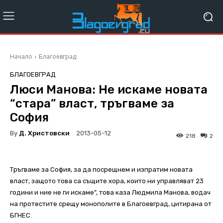
Начало
Благоевград
БЛАГОЕВГРАД
Люси Манова: Не искаме новата
“стара” власт, тръгваме за
София
By
Д. Христовски
2013-05-12
218
2
Тръгваме за София, за да посрещнем и изпратим новата
власт, защото това са същите хора, които ни управляват 23
години и ние не ги искаме”, това каза Людмила Манова, водач
на протестите срещу монополите в Благоевград, цитирана от
БГНЕС.