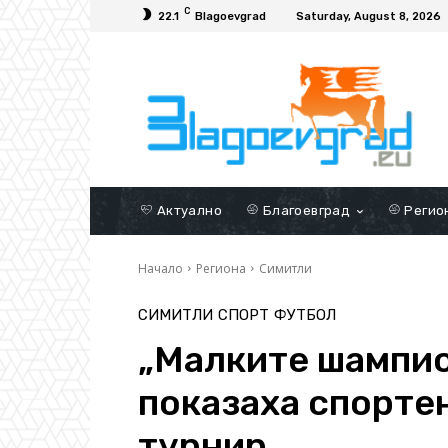
C
22.1
Blagoevgrad
Saturday, August 8, 2026
Актуално
Благоевград
Регио
Начало
Региона
Симитли
СИМИТЛИ
СПОРТ
ФУТБОЛ
„Малките шампио
показаха спорте
турнир