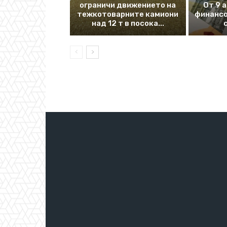
ограничи движението на
От 9 
тежкотоварните камиони
финансо
над 12 т в посока...