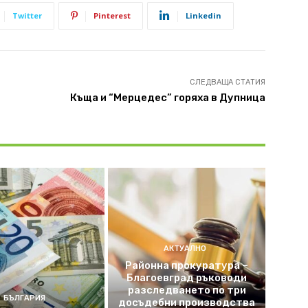
Twitter
Pinterest
Linkedin
СЛЕДВАЩА СТАТИЯ
Къща и “Мерцедес” горяха в Дупница
АКТУАЛНО
Районна прокуратура –
Благоевград ръководи
разследването по три
БЪЛГАРИЯ
досъдебни производства