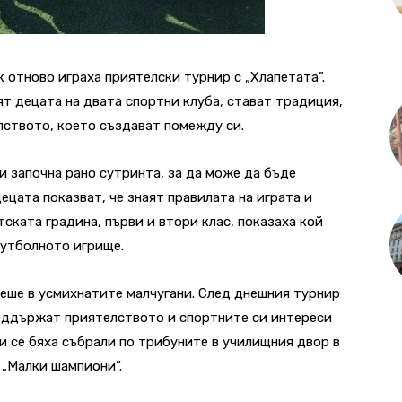
 отново играха приятелски турнир с „Хлапетата”.
ят децата на двата спортни клуба, стават традиция,
елството, което създават помежду си.
 започна рано сутринта, за да може да бъде
ецата показват, че знаят правилата на играта и
ската градина, първи и втори клас, показаха кой
футболното игрище.
чеше в усмихнатите малчугани. След днешния турнир
оддържат приятелството и спортните си интереси
и се бяха събрали по трибуните в училищния двор в
 „Малки шампиони”.