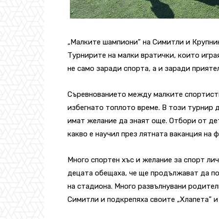
„Малките шампиони” на Симитли и Крупник
Турнирите на малки вратички, които игра
не само заради спорта, а и заради прият
Съревнованието между малките спортисти
избегнато топлото време. В този турнир д
имат желание да знаят още. Отбори от дет
какво е научил през лятната ваканция на 
Много спортен хъс и желание за спорт ли
децата обещаха, че ще продължават да п
на стадиона. Много развълнувани родител
Симитли и подкрепяха своите „Хлапета” и