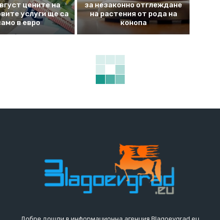
август цените на
за незаконно отглеждане
вите услуги ще са
на растения от рода на
само в евро
конопа
Добре дошли в информационна агенция Blagoevgrad.eu