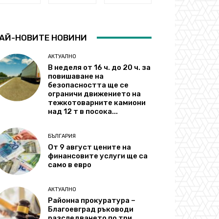
АЙ-НОВИТЕ НОВИНИ
АКТУАЛНО
В неделя от 16 ч. до 20 ч. за
повишаване на
безопасността ще се
ограничи движението на
тежкотоварните камиони
над 12 т в посока...
БЪЛГАРИЯ
От 9 август цените на
финансовите услуги ще са
само в евро
АКТУАЛНО
Районна прокуратура –
Благоевград ръководи
разследването по три