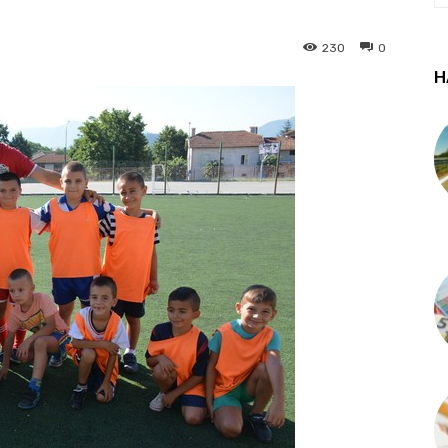
230
0
Н