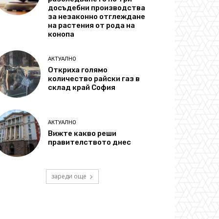
досъдебни производства
за незаконно отглеждане
на растения от рода на
конопа
АКТУАЛНО
Откриха голямо
количество райски газ в
склад край София
АКТУАЛНО
Вижте какво реши
правителството днес
зареди още