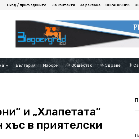
Вход / присъедините
За контакти
За реклама
СПРАВОЧНИК
С
на
България
Избори
Общество
Здраве
Св
П
ни” и „Хлапетата”
н хъс в приятелски
П