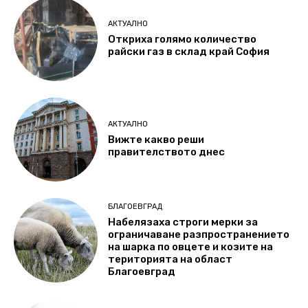
АКТУАЛНО
Откриха голямо количество
райски газ в склад край София
АКТУАЛНО
Вижте какво реши
правителството днес
БЛАГОЕВГРАД
Набелязаха строги мерки за
ограничаване разпространението
на шарка по овцете и козите на
територията на област
Благоевград