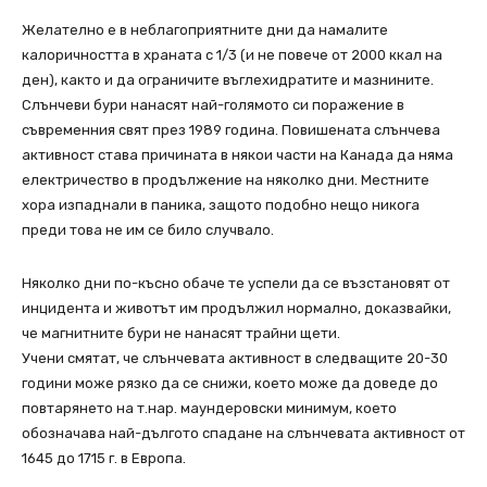
Желателно е в неблагоприятните дни да намалите
калоричността в храната с 1/3 (и не повече от 2000 ккал на
ден), както и да ограничите въглехидратите и мазнините.
Слънчеви бури нанасят най-голямото си поражение в
съвременния свят през 1989 година. Повишената слънчева
активност става причината в някои части на Канада да няма
електричество в продължение на няколко дни. Местните
хора изпаднали в паника, защото подобно нещо никога
преди това не им се било случвало.
Няколко дни по-късно обаче те успели да се възстановят от
инцидента и животът им продължил нормално, доказвайки,
че магнитните бури не нанасят трайни щети.
Учени смятат, че слънчевата активност в следващите 20-30
години може рязко да се снижи, което може да доведе до
повтарянето на т.нар. маундеровски минимум, което
обозначава най-дългото спадане на слънчевата активност от
1645 до 1715 г. в Европа.