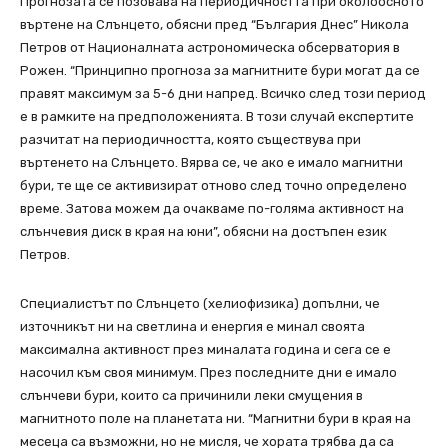
Прогнозата се позовава на периодичността при околоосното
въртене на Слънцето, обясни пред “България Днес” Никола
Петров от Националната астрономическа обсерватория в
Рожен. “Принципно прогноза за магнитните бури могат да се
правят максимум за 5-6 дни напред. Всичко след този период
е в рамките на предположенията. В този случай експертите
разчитат на периодичността, която съществува при
въртенето на Слънцето. Вярва се, че ако е имало магнитни
бури, те ще се активизират отново след точно определено
време. Затова можем да очакваме по-голяма активност на
слънчевия диск в края на юни”, обясни на достъпен език
Петров.
Специалистът по Слънцето (хелиофизика) допълни, че
източникът ни на светлина и енергия е минал своята
максимална активност през миналата година и сега се е
насочил към своя минимум. През последните дни е имало
слънчеви бури, които са причинили леки смущения в
магнитното поле на планетата ни. “Магнитни бури в края на
месеца са възможни, но не мисля, че хората трябва да са