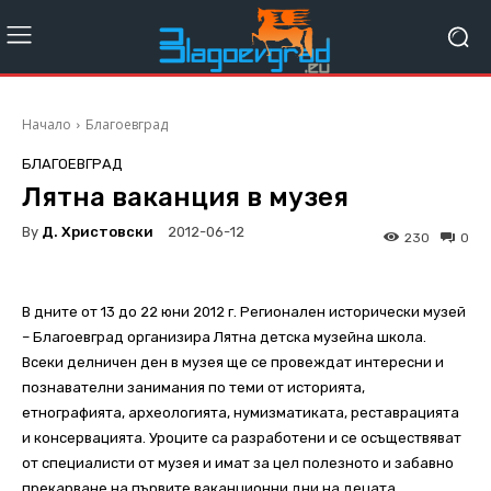
Начало
Благоевград
БЛАГОЕВГРАД
Лятна ваканция в музея
By
Д. Христовски
2012-06-12
230
0
В дните от 13 до 22 юни 2012 г. Регионален исторически музей
– Благоевград организира Лятна детска музейна школа.
Всеки делничен ден в музея ще се провеждат интересни и
познавателни занимания по теми от историята,
етнографията, археологията, нумизматиката, реставрацията
и консервацията. Уроците са разработени и се осъществяват
от специалисти от музея и имат за цел полезното и забавно
прекарване на първите ваканционни дни на децата.