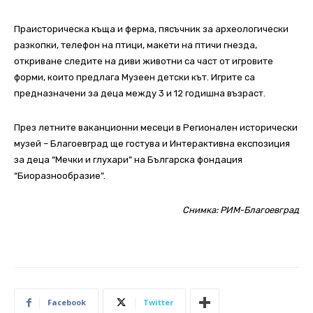
Праисторическа къща и ферма, пясъчник за археологически
разкопки, телефон на птици, макети на птичи гнезда,
откриване следите на диви животни са част от игровите
форми, които предлага Музеен детски кът. Игрите са
предназначени за деца между 3 и 12 годишна възраст.
През летните ваканционни месеци в Регионален исторически
музей – Благоевград ще гостува и Интерактивна експозиция
за деца “Мечки и глухари” на Българска фондация
“Биоразнообразие”.
Снимка: РИМ-Благоевград
Facebook
Twitter