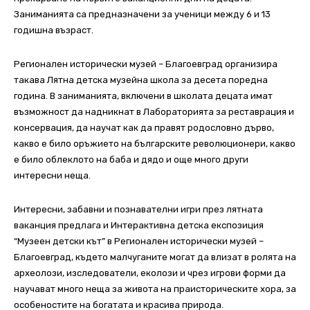
Заниманията са предназначени за ученици между 6 и 13
годишна възраст.
Регионален исторически музей – Благоевград организира
такава Лятна детска музейна школа за десета поредна
година. В заниманията, включени в школата децата имат
възможност да надникнат в Лабораторията за реставрация и
консервация, да научат как да правят родословно дърво,
какво е било оръжието на българските революционери, какво
е било облеклото на баба и дядо и още много други
интересни неща.
Интересни, забавни и познавателни игри през лятната
ваканция предлага и Интерактивна детска експозиция
“Музеен детски кът” в Регионален исторически музей –
Благоевград, където малчуганите могат да влизат в ролята на
археолози, изследователи, еколози и чрез игрови форми да
научават много неща за живота на праисторическите хора, за
особеностите на богатата и красива природа.