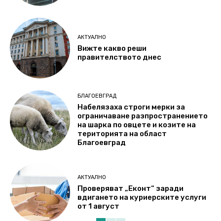
АКТУАЛНО
Вижте какво реши
правителството днес
БЛАГОЕВГРАД
Набелязаха строги мерки за
ограничаване разпространението
на шарка по овцете и козите на
територията на област
Благоевград
АКТУАЛНО
Проверяват „Еконт“ заради
вдигането на куриерските услуги
от 1 август