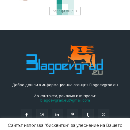
зареди още
Добре дошли в информационна агенция Blagoevgrad.eu
За контакти, реклама и въпроси:
blagoevgrad.eu@gmail.com
Сайтът използва "бисквитки" за улеснение на Вашето