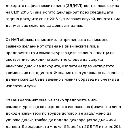
доходите на физическите лица (ЗДДФЛ), която влезе в сила
на 01.01.2015 г. Така, когато декларират през следващата
година доходите си от 2015 г., в масовия случай, лицата няма
да имат задължение да довнасят данък.
От НАП обръщат внимание, че при липсата на писмено
заявено желание от страна на физическите лица,
предприятията и самоосигуряващите се лица – платци на
съответните доходи по закон не следва да удържат
авансово данък за доходите, изплатени през четвъртото
тримесечие на годината. Желанието за удържане на авансов
данък може да бъде заявено в новият образец на сметка за
изплатени суми.
От НАП напомнят още, че всяко предприятие или
самоосигуряващо се лице, което изплаща на физически лица
доходи извън тези по трудов договор и е задължено да
удържа данък, трябва да подаде декларация за дължими
данъци. Декларацията – по чл. 55, ал. 1 от ЗДДФЛ и по чл. 201,