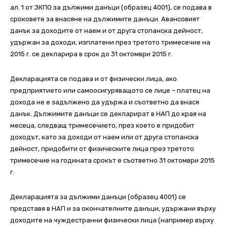
ал. 1 от ЗКПО за дължими данъци (образец 4001), се подава в
сроковете за внасяне на дължимите данъци. Авансовият
данък за доходите от наем и от друга стопанска дейност,
удържан за доходи, изплатени през третото тримесечие на
2015 г. се декларира в срок до 31 октомври 2015 г.
Декларацията се подава и от физически лица, ако
предприятието или самоосигуряващото се лице – платец на
дохода не е задължено да удържа и съответно да внася
данък. Дължимите данъци се декларират в НАП до края на
месеца, следващ тримесечието, през което е придобит
доходът, като за доходи от наем или от друга стопанска
дейност, придобити от физическите лица през третото
тримесечие на годината срокът е съответно 31 октомври 2015
г.
Декларацията за дължими данъци (образец 4001) се
представя в НАП и за окончателните данъци, удържани върху
доходите на чуждестранни физически лица (например върху