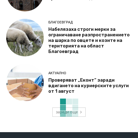
БЛАГОЕВГРАД
Набелязаха строги мерки за
ограничаване разпространението
на шарка по овцете и козите на
територията на област
Благоевград
АКТУАЛНО
Проверяват „Еконт“ заради
вдигането на куриерските услуги
от 1 август
зареди още