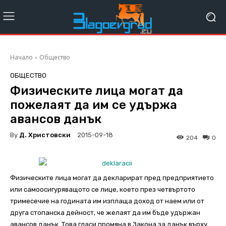
Начало
Общество
ОБЩЕСТВО
Физическите лица могат да
пожелаят да им се удържа
авансов данък
By
Д. Христовски
2015-09-18
204
0
Физическите лица могат да декларират пред предприятието
или самоосигуряващото се лице, което през четвъртото
тримесечие на годината им изплаща доход от наем или от
друга стопанска дейност, че желаят да им бъде удържан
авансов данък. Това гласи промяна в Закона за данък върху