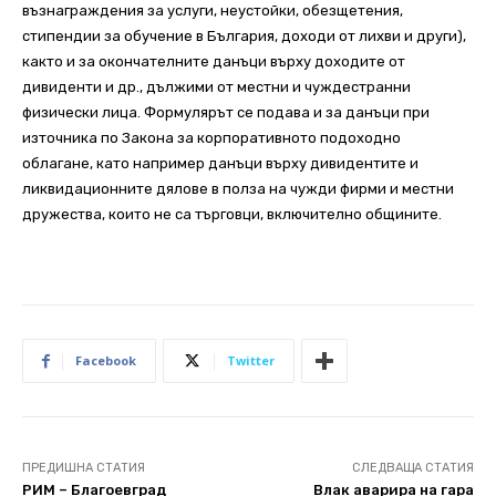
възнаграждения за услуги, неустойки, обезщетения,
стипендии за обучение в България, доходи от лихви и други),
както и за окончателните данъци върху доходите от
дивиденти и др., дължими от местни и чуждестранни
физически лица. Формулярът се подава и за данъци при
източника по Закона за корпоративното подоходно
облагане, като например данъци върху дивидентите и
ликвидационните дялове в полза на чужди фирми и местни
дружества, които не са търговци, включително общините.
Facebook
Twitter
ПРЕДИШНА СТАТИЯ
СЛЕДВАЩА СТАТИЯ
РИМ – Благоевград
Влак аварира на гара