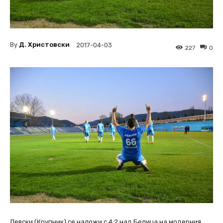
By
Д. Христовски
2017-04-03
227
0
Левски (Крупник) се наложи с 4:2 над Белица на модерния