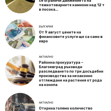
се ограничи движението на
тежкотоварните камиони над 12 т
в посока...
БЪЛГАРИЯ
От 9 август цените на
финансовите услуги ще са само в
евро
АКТУАЛНО
Районна прокуратура –
Благоевград ръководи
разследването по три досъдебни
производства за незаконно
отглеждане на растения от рода
на конопа
АКТУАЛНО
Откриха голямо количество