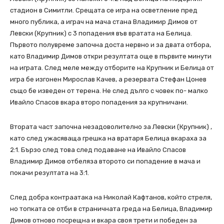
стадион в Симитли. Срещата се игра на осветление пред
много публика, а играч на мача стана Владимир Димов от
Левски (Крупник) с 3 попадения във вратата на Белица.
Първото полувреме започна доста нервно и за двата отбора,
като Владимир Димов откри резултата още в първите минути
на играта. След меле между отборите на Крупник и Белица от
игра бе изгонен Мирослав Качев, а резервата Стефан Цонев
също бе изведен от терена. Не след дълго с човек по- малко
Ивайло Спасов вкара второ попадения за крупничани.
Втората част започна незадоволително за Левски (Крупник) ,
като след ужасяваща грешка на вратаря Белица вкараха за
2:1. Бързо след това след подаване на Ивайло Спасов
Владимир Димов отбеляза второто си попадение в мача и
покачи резултата на 3:1.
След добра контраатака на Николай Кафтанов, който стреля,
но топката се отби в страничната греда на Белица, Владимир
Димов отново посрещна и вкара своя трети и победен за