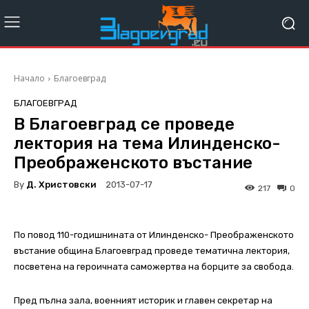
Начало
Благоевград
БЛАГОЕВГРАД
В Благоевград се проведе
лектория на тема Илинденско-
Преображенското въстание
By
Д. Христовски
2013-07-17
217
0
По повод 110-годишнината от Илинденско- Преображенското
въстание община Благоевград проведе тематична лектория,
посветена на героичната саможертва на борците за свобода.
Пред пълна зала, военният историк и главен секретар на