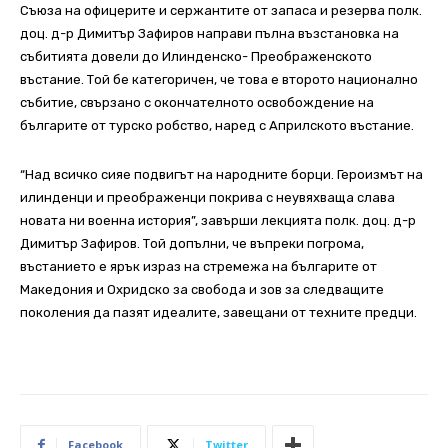
Съюза на офицерите и сержантите от запаса и резерва полк.
доц. д-р Димитър Зафиров направи пълна възстановка на
събитията довели до Илинденско- Преображенското
въстание. Той бе категоричен, че това е второто национално
събитие, свързано с окончателното освобождение на
българите от турско робство, наред с Априлското въстание.
“Над всичко сияе подвигът на народните борци. Героизмът на
илинденци и преображенци покрива с неувяхваща слава
новата ни военна история”, завърши лекцията полк. доц. д-р
Димитър Зафиров. Той допълни, че въпреки погрома,
въстанието е ярък израз на стремежа на българите от
Македония и Охридско за свобода и зов за следващите
поколения да пазят идеалите, завещани от техните предци.
Facebook
Twitter