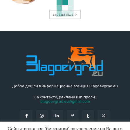
зареди още
Добре дошли в информационна агенция Blagoevgrad.eu
За контакти, реклама и въпроси:
blagoevgrad.eu@gmail.com
Сайтът използва "бисквитки" за улеснение на Вашето