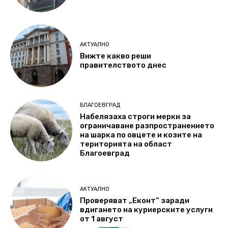
АКТУАЛНО
Вижте какво реши
правителството днес
БЛАГОЕВГРАД
Набелязаха строги мерки за
ограничаване разпространението
на шарка по овцете и козите на
територията на област
Благоевград
АКТУАЛНО
Проверяват „Еконт“ заради
вдигането на куриерските услуги
от 1 август