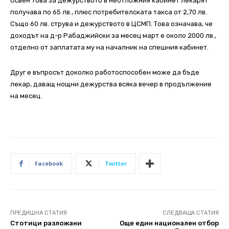
Освен това за дежурството в неотложния кабинет лекарят
получава по 65 лв., плюс потребителската такса от 2,70 лв.
Също 60 лв. струва и дежурството в ЦСМП. Това означава, че
доходът на д-р Рабаджийски за месец март е около 2000 лв.,
отделно от заплатата му на началник на спешния кабинет.
Друг е въпросът доколко работоспособен може да бъде
лекар, даващ нощни дежурства всяка вечер в продължение
на месец.
Facebook
Twitter
ПРЕДИШНА СТАТИЯ
СЛЕДВАЩА СТАТИЯ
Стотици разложани
Още един национален отбор