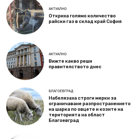
АКТУАЛНО
Откриха голямо количество
райски газ в склад край София
АКТУАЛНО
Вижте какво реши
правителството днес
БЛАГОЕВГРАД
Набелязаха строги мерки за
ограничаване разпространението
на шарка по овцете и козите на
територията на област
Благоевград