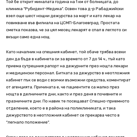
Той бе открит миналата година на 1 км от болницата, до
клиника “Рубидент-Медика”. Освен това д-р Рабаджийски
взел още шест нощни дежурства за март и като лекар на
повикване във филиала на ЦСМП-Благоевград. Простата
сметка показва, че за цял месец лекарят е спал в леглото си
вкъщи само една нощ.
Като началник на спешния кабинет, той обаче трябва всеки
ден да бъде в кабинета си за времето от 7 до 14 ч., тъй като
приема сутрешния рапорт на дежурните през нощта лекари
и медицински персонал. Битката за дежурство в неотложния
кабинет пък се води с всички възможни средства, коментират
от агенцията. Причината е, че пациентите са малко през
нощта в делничните дни, както и през деня в почивните и
празничните дни. По навик те посещават Спешно-приемното
отделение, което е в района на поликлиниката, и така
дежурството в неотложния кабинет се прекарва често в
“легнало положение”.