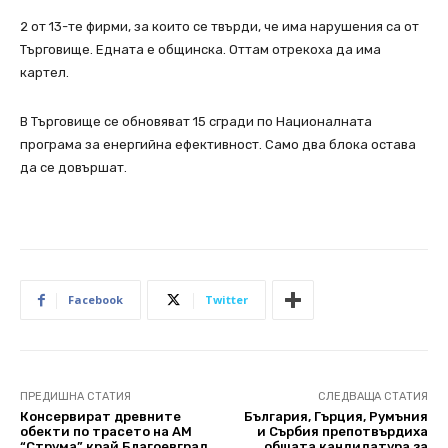
2 от 13-те фирми, за които се твърди, че има нарушения са от
Търговище. Едната е общинска. Оттам отрекоха да има
картел.
В Търговище се обновяват 15 сгради по Националната
програма за енергийна ефективност. Само два блока остава
да се довършат.
Facebook
Twitter
ПРЕДИШНА СТАТИЯ
СЛЕДВАЩА СТАТИЯ
Консервират древните
България, Гърция, Румъния
обекти по трасето на АМ
и Сърбия препотвърдиха
“Струма” край Благоевград
общата кандидатура за