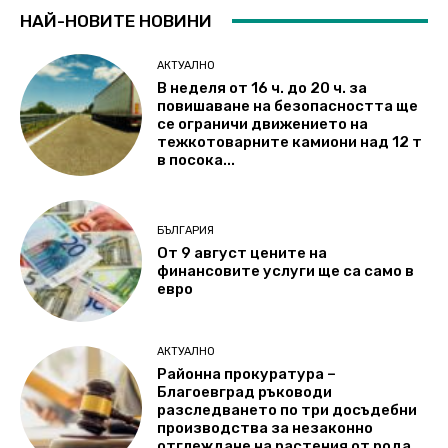
НАЙ-НОВИТЕ НОВИНИ
АКТУАЛНО
В неделя от 16 ч. до 20 ч. за
повишаване на безопасността ще
се ограничи движението на
тежкотоварните камиони над 12 т
в посока...
БЪЛГАРИЯ
От 9 август цените на
финансовите услуги ще са само в
евро
АКТУАЛНО
Районна прокуратура –
Благоевград ръководи
разследването по три досъдебни
производства за незаконно
отглеждане на растения от рода