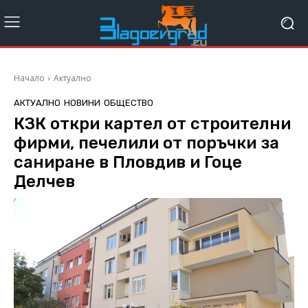
Начало
Актуално
АКТУАЛНО
НОВИНИ
ОБЩЕСТВО
КЗК откри картел от строителни
фирми, печелили от поръчки за
саниране в Пловдив и Гоце
Делчев