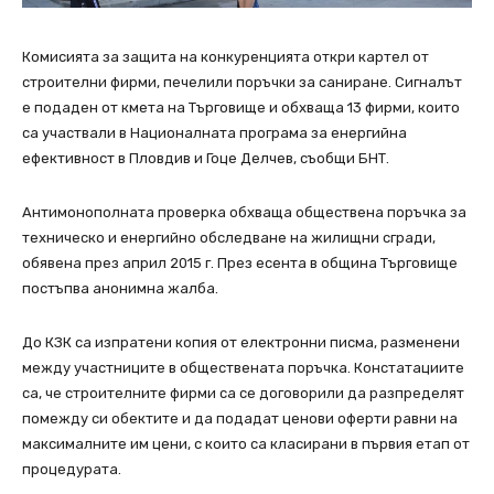
Комисията за защита на конкуренцията откри картел от
строителни фирми, печелили поръчки за саниране. Сигналът
е подаден от кмета на Търговище и обхваща 13 фирми, които
са участвали в Националната програма за енергийна
ефективност в Пловдив и Гоце Делчев, съобщи БНТ.
Антимонополната проверка обхваща обществена поръчка за
техническо и енергийно обследване на жилищни сгради,
обявена през април 2015 г. През есента в община Търговище
постъпва анонимна жалба.
До КЗК са изпратени копия от електронни писма, разменени
между участниците в обществената поръчка. Констатациите
са, че строителните фирми са се договорили да разпределят
помежду си обектите и да подадат ценови оферти равни на
максималните им цени, с които са класирани в първия етап от
процедурата.