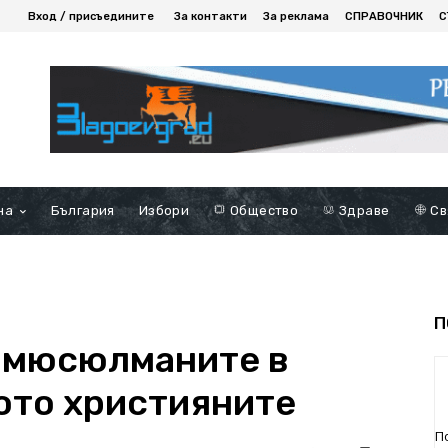
Вход / присъедините
За контакти
За реклама
СПРАВОЧНИК
С
на
България
Избори
Общество
Здраве
Св
П
 мюсюлманите в
кото християните
П