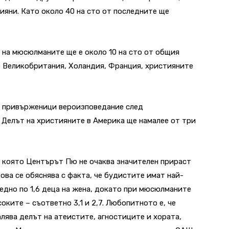
яни. Като около 40 на сто от последните ще
 на мюсюлманите ще е около 10 на сто от общия
то Великобритания, Холандия, Франция, християните
й привърженици вероизповедание след
 Делът на християните в Америка ще намалее от три
а която Центърът Пю не очаква значителен прираст
ова се обяснява с факта, че будистите имат най-
едно по 1,6 деца на жена, докато при мюсюлманите
оките – съответно 3,1 и 2,7. Любопитното е, че
лява делът на атеистите, агностиците и хората,