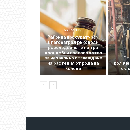
АКТУАЛНО
Районна прокуратура –
Благоевград ръководи
разследването по три
досъдебни производства
за незаконно отглеждане
От
на растения от рода на
количе
конопа
скл