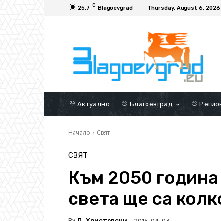
C
25.7
Blagoevgrad
Thursday, August 6, 2026
Актуално
Благоевград
Регио
Начало
Свят
СВЯТ
Към 2050 година
света ще са кол
By
Д. Христовски
2015-04-03