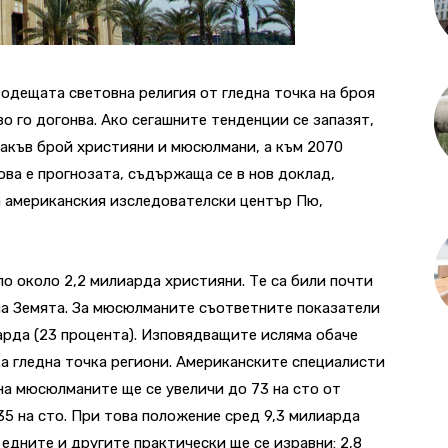
одещата световна религия от гледна точка на броя
о го догонва. Ако сегашните тенденции се запазят,
накъв брой християни и мюсюлмани, а към 2070
ва е прогнозата, съдържаща се в нов доклад,
а американския изследователски център Пю,
ало около 2,2 милиарда християни. Те са били почти
 на Земята. За мюсюлманите съответните показатели
иарда (23 процента). Изповядващите исляма обаче
а гледна точка региони. Американските специалисти
 на мюсюлманите ще се увеличи до 73 на сто от
 35 на сто. При това положение сред 9,3 милиарда
едните и другите практически ще се изравни: 2,8