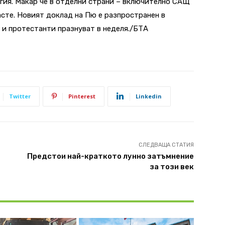
игия. Макар че в отделни страни – включително САЩ
сте. Новият доклад на Пю е разпространен в
 и протестанти празнуват в неделя./БТА
Twitter
Pinterest
Linkedin
СЛЕДВАЩА СТАТИЯ
Предстои най-краткото лунно затъмнение
за този век