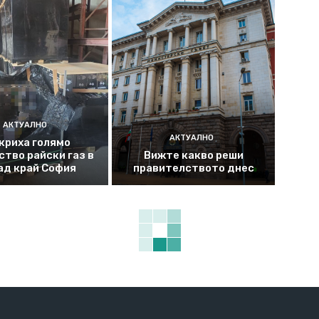
АКТУАЛНО
АКТУАЛНО
криха голямо
ство райски газ в
Вижте какво реши
ад край София
правителството днес