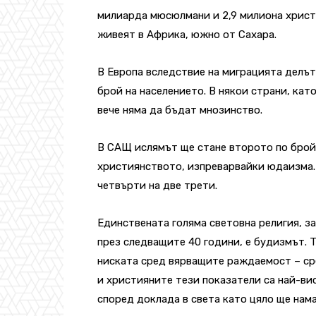
милиарда мюсюлмани и 2,9 милиона христи
живеят в Африка, южно от Сахара.
В Европа вследствие на миграцията делът
брой на населението. В някои страни, ка
вече няма да бъдат мнозинство.
В САЩ ислямът ще стане второто по бро
християнството, изпреварвайки юдаизма.
четвърти на две трети.
Единствената голяма световна религия, з
през следващите 40 години, е будизмът. Т
ниската сред вярващите раждаемост – ср
и християните тези показатели са най-вис
според доклада в света като цяло ще нама