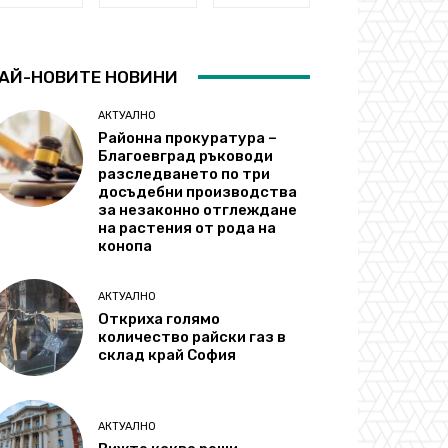
АЙ-НОВИТЕ НОВИНИ
АКТУАЛНО
Районна прокуратура –
Благоевград ръководи
разследването по три
досъдебни производства
за незаконно отглеждане
на растения от рода на
конопа
АКТУАЛНО
Откриха голямо
количество райски газ в
склад край София
АКТУАЛНО