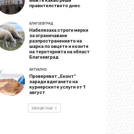
Вижте какво реши
правителството днес
БЛАГОЕВГРАД
Набелязаха строги мерки
за ограничаване
разпространението на
шарка по овцете и козите
на територията на област
Благоевград
АКТУАЛНО
Проверяват „Еконт“
заради вдигането на
куриерските услуги от 1
август
зареди още