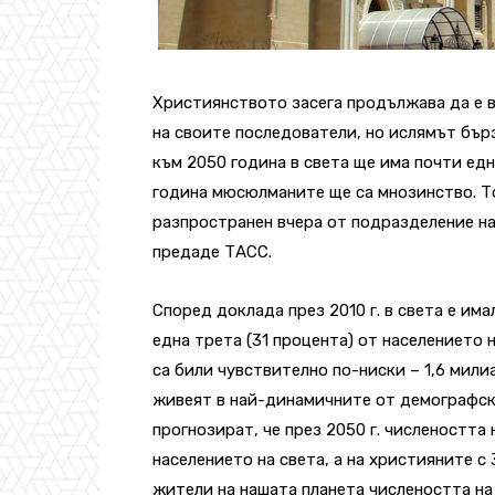
Християнството засега продължава да е в
на своите последователи, но ислямът бърз
към 2050 година в света ще има почти ед
година мюсюлманите ще са мнозинство. То
разпространен вчера от подразделение н
предаде ТАСС.
Според доклада през 2010 г. в света е им
една трета (31 процента) от населението
са били чувствително по-ниски – 1,6 мил
живеят в най-динамичните от демографск
прогнозират, че през 2050 г. числеността
населението на света, а на християните с
жители на нашата планета числеността на 