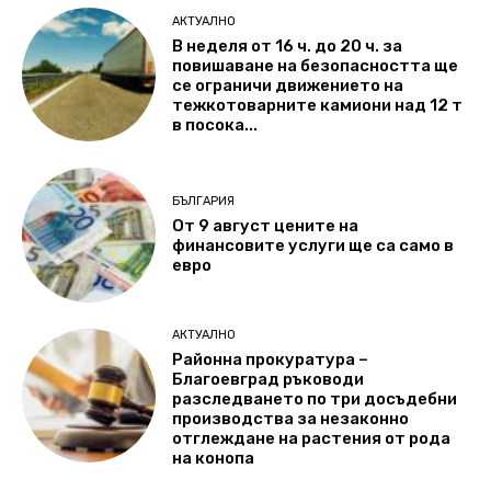
АКТУАЛНО
В неделя от 16 ч. до 20 ч. за
повишаване на безопасността ще
се ограничи движението на
тежкотоварните камиони над 12 т
в посока...
БЪЛГАРИЯ
От 9 август цените на
финансовите услуги ще са само в
евро
АКТУАЛНО
Районна прокуратура –
Благоевград ръководи
разследването по три досъдебни
производства за незаконно
отглеждане на растения от рода
на конопа