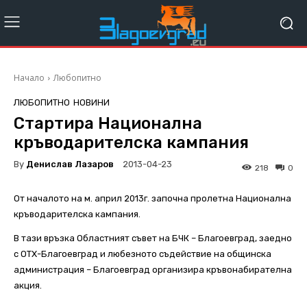
Начало
Любопитно
ЛЮБОПИТНО
НОВИНИ
Стартира Национална
кръводарителска кампания
By
Денислав Лазаров
2013-04-23
218
0
От началото на м. април 2013г. започна пролетна Национална
кръводарителска кампания.
В тази връзка Областният съвет на БЧК – Благоевград, заедно
с ОТХ-Благоевград и любезното съдействие на общинска
администрация – Благоевград организира кръвонабирателна
акция.