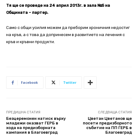
Тя ще се проведе на 24 април 2013г. в зала №5 на
Общината – партер.
Само с общи усилия можем да преборим хроничния недостиг
на кръв, а с това да допринесем в развитието на лечения с
кръв и кръвни продукти.
Facebook
Twitter
ПРЕДИШНА СТАТИЯ
СЛЕДВАЩА СТАТИЯ
Безцеремонен натиск върху
Цветан Цветанов ще
младежи оказват ГЕРБ в
посети предизборното
хода на предизборната
събитие на ПП ГЕРБ в
кампания в Благоевград
Благоевград