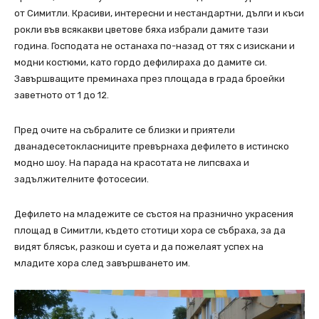
от Симитли. Красиви, интересни и нестандартни, дълги и къси
рокли във всякакви цветове бяха избрали дамите тази
година. Господата не останаха по-назад от тях с изискани и
модни костюми, като гордо дефилираха до дамите си.
Завършващите преминаха през площада в града броейки
заветното от 1 до 12.
Пред очите на събралите се близки и приятели
дванадесетокласниците превърнаха дефилето в истинско
модно шоу. На парада на красотата не липсваха и
задължителните фотосесии.
Дефилето на младежите се състоя на празнично украсения
площад в Симитли, където стотици хора се събраха, за да
видят блясък, разкош и суета и да пожелаят успех на
младите хора след завършването им.