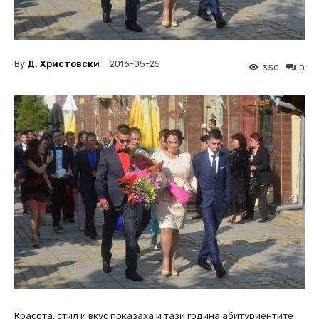
By
Д. Христовски
2016-05-25
350
0
Красота, стил и вкус показаха и тази година абитуриентите